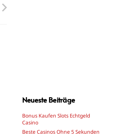
Neueste Beiträge
Bonus Kaufen Slots Echtgeld
Casino
Beste Casinos Ohne 5 Sekunden