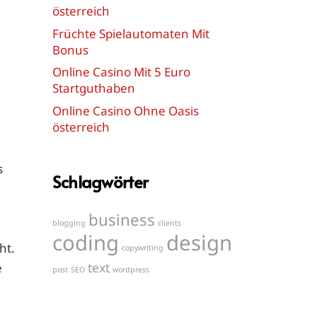
österreich
Früchte Spielautomaten Mit
Bonus
Online Casino Mit 5 Euro
Startguthaben
Online Casino Ohne Oasis
österreich
s
Schlagwörter
business
blogging
clients
coding
design
ht.
copywriting
text
e
post
SEO
wordpress