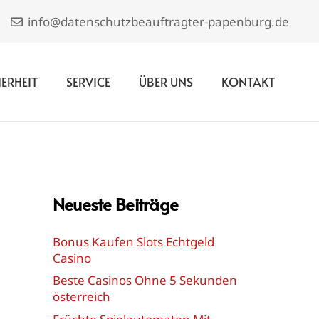
info@datenschutzbeauftragter-papenburg.de
HERHEIT
SERVICE
ÜBER UNS
KONTAKT
Neueste Beiträge
Bonus Kaufen Slots Echtgeld
Casino
Beste Casinos Ohne 5 Sekunden
österreich