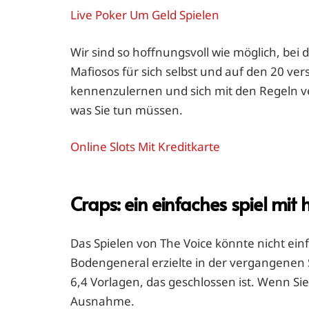
Live Poker Um Geld Spielen
Wir sind so hoffnungsvoll wie möglich, bei
Mafiosos für sich selbst und auf den 20 ve
kennenzulernen und sich mit den Regeln v
was Sie tun müssen.
Online Slots Mit Kreditkarte
Craps: ein einfaches spiel mi
Das Spielen von The Voice könnte nicht ein
Bodengeneral erzielte in der vergangenen S
6,4 Vorlagen, das geschlossen ist. Wenn Sie
Ausnahme.