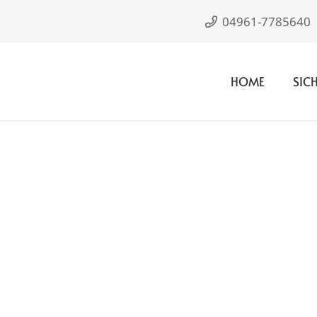
04961-7785640
HOME
SIC