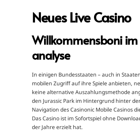
Neues Live Casino
Willkommensboni im 
analyse
In einigen Bundesstaaten – auch in Staate
mobilen Zugriff auf ihre Spiele anbieten, ne
keine alternative Auszahlungsmethode ang
den Jurassic Park im Hintergrund hinter d
Navigation des Casinonic Mobile Casinos di
Das Casino ist im Sofortspiel ohne Downloa
der Jahre erzielt hat.