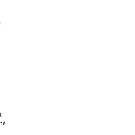
n
t
ine