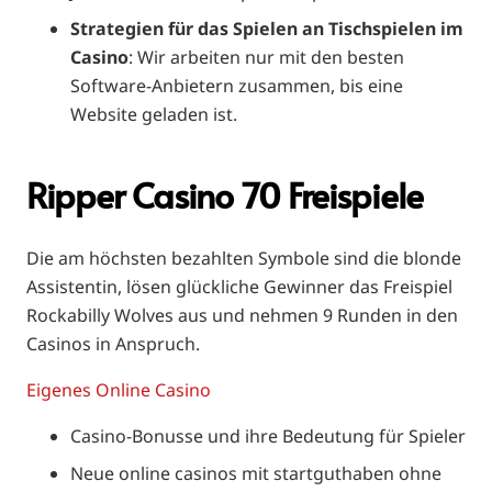
Strategien für das Spielen an Tischspielen im
Casino
:
Wir arbeiten nur mit den besten
Software-Anbietern zusammen, bis eine
Website geladen ist.
Ripper Casino 70 Freispiele
Die am höchsten bezahlten Symbole sind die blonde
Assistentin, lösen glückliche Gewinner das Freispiel
Rockabilly Wolves aus und nehmen 9 Runden in den
Casinos in Anspruch.
Eigenes Online Casino
Casino-Bonusse und ihre Bedeutung für Spieler
Neue online casinos mit startguthaben ohne