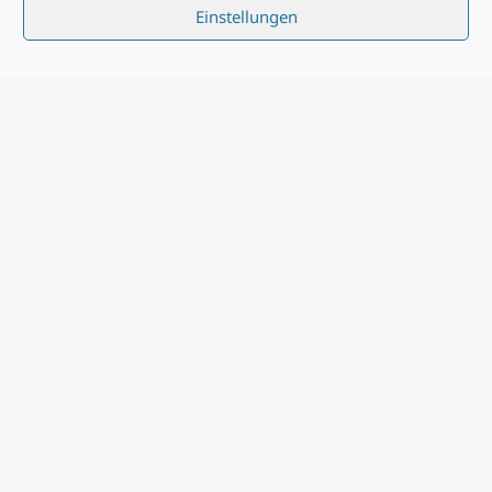
Schlagwörter
Einstellungen
coding
business
blogging
clients
copywriting
design
text
post
SEO
wordpress