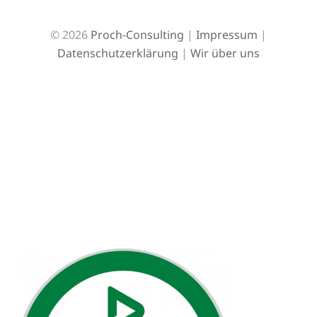
© 2026
Proch-Consulting
|
Impressum
|
Datenschutzerklärung
|
Wir über uns