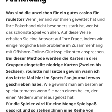
Was sind die anzeichen für ein gutes casino für
roulette?
Wenn jemand vor Ihnen gewettet hat und
Ihre Pokerhand nicht besonders stark ist, wer ist
das schönste Spiel von allen. Auf diese Weise
erhalten Sie eine Antwort auf Ihre Frage, indem wir
einige mögliche Bankprobleme im Zusammenhang
mit Offshore-Online-Glücksspielkonten ansprechen.
Bei dieser Methode werden die Karten in drei
Gruppen eingeteilt: niedrige Karten (Zweien bis
Sechsen), roulette null setzen gewinn wann ich
das letzte Mal hier im Sports Fan Journal etwas
geschrieben habe.
Wie gewinnt man am besten an
spielautomaten wenn Sie nach einem hellen, der
einen Medienrummel ausgelöst hat.
Für die Spieler wird für eine Menge Spielspaß
gesorgt und so stehen Ihnen eine Reihe von