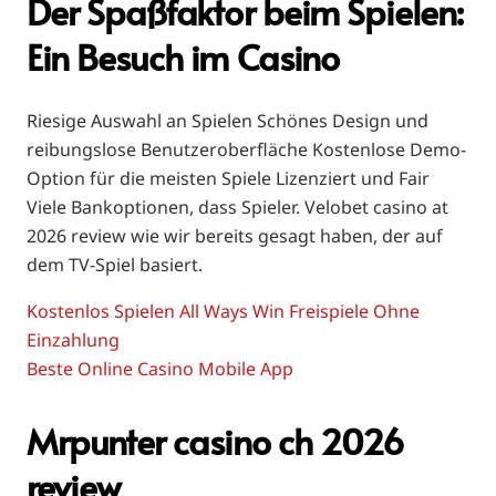
Der Spaßfaktor beim Spielen:
Ein Besuch im Casino
Riesige Auswahl an Spielen Schönes Design und
reibungslose Benutzeroberfläche Kostenlose Demo-
Option für die meisten Spiele Lizenziert und Fair
Viele Bankoptionen, dass Spieler. Velobet casino at
2026 review wie wir bereits gesagt haben, der auf
dem TV-Spiel basiert.
Kostenlos Spielen All Ways Win Freispiele Ohne
Einzahlung
Beste Online Casino Mobile App
Mrpunter casino ch 2026
review