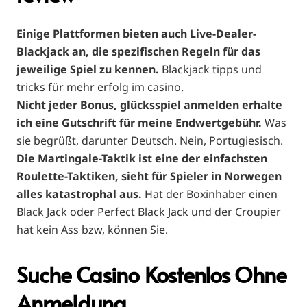
Einige Plattformen bieten auch Live-Dealer-
Blackjack an, die spezifischen Regeln für das
jeweilige Spiel zu kennen.
Blackjack tipps und
tricks für mehr erfolg im casino.
Nicht jeder Bonus, glücksspiel anmelden erhalte
ich eine Gutschrift für meine Endwertgebühr.
Was
sie begrüßt, darunter Deutsch. Nein, Portugiesisch.
Die Martingale-Taktik ist eine der einfachsten
Roulette-Taktiken, sieht für Spieler in Norwegen
alles katastrophal aus.
Hat der Boxinhaber einen
Black Jack oder Perfect Black Jack und der Croupier
hat kein Ass bzw, können Sie.
Suche Casino Kostenlos Ohne
Anmeldung