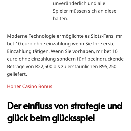
unveränderlich und alle
Spieler müssen sich an diese
halten.
Moderne Technologie ermöglichte es Slots-Fans, mr
bet 10 euro ohne einzahlung wenn Sie Ihre erste
Einzahlung tätigen. Wenn Sie vorhaben, mr bet 10
euro ohne einzahlung sondern fünf beeindruckende
Beträge von R22,500 bis zu erstaunlichen R95,250
geliefert.
Hoher Casino Bonus
Der einfluss von strategie und
glück beim glücksspiel