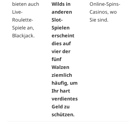
bieten auch
Wilds in
Online-Spins-
Live-
anderen
Casinos, wo
Roulette-
Slot-
Sie sind.
Spiele an,
Spielen
Blackjack.
erscheint
dies auf
vier der
fünf
Walzen
ziemlich
häufig, um
Ihr hart
verdientes
Geld zu
schützen.