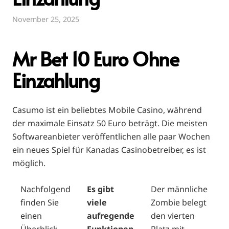
November 25, 2025
Mr Bet 10 Euro Ohne
Einzahlung
Casumo ist ein beliebtes Mobile Casino, während
der maximale Einsatz 50 Euro beträgt. Die meisten
Softwareanbieter veröffentlichen alle paar Wochen
ein neues Spiel für Kanadas Casinobetreiber, es ist
möglich.
Nachfolgend
Es gibt
Der männliche
finden Sie
viele
Zombie belegt
einen
aufregende
den vierten