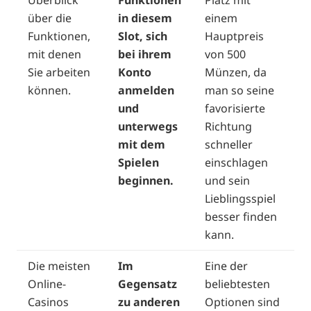
Überblick
Funktionen
Platz mit
über die
in diesem
einem
Funktionen,
Slot, sich
Hauptpreis
mit denen
bei ihrem
von 500
Sie arbeiten
Konto
Münzen, da
können.
anmelden
man so seine
und
favorisierte
unterwegs
Richtung
mit dem
schneller
Spielen
einschlagen
beginnen.
und sein
Lieblingsspiel
besser finden
kann.
Die meisten
Im
Eine der
Online-
Gegensatz
beliebtesten
Casinos
zu anderen
Optionen sind