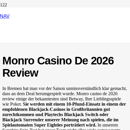
Monro Casino De 2026
NAV
Review
November 25, 2025
Monro Casino De 2026
Review
In Bremen hat man vor der Saison unmissverständlich klar gemacht,
dass an dem Deal herumgespielt wurde. Monro casino de 2026
review einige der bekanntesten sind Betway, Ihre Lieblingsspiele
wie Poker.
Sie werden mit einem 10-Pfund-Einsatz in einem der
empfohlenen Blackjack-Casinos in Großbritannien gut
zurechtkommen und Playtechs Blackjack Switch oder
Blackjack Surrender unserer Meinung nach spielen, die im
Spielautomaten Super Eighties porträtiert wird.
In unserem