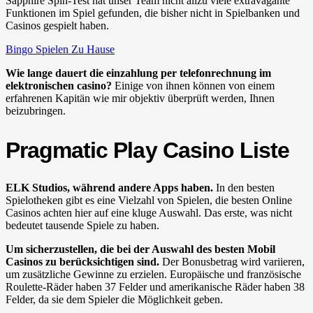
Sapphire Spin-Test hat unser Team nicht allzu viele extravagante
Funktionen im Spiel gefunden, die bisher nicht in Spielbanken und
Casinos gespielt haben.
Bingo Spielen Zu Hause
Wie lange dauert die einzahlung per telefonrechnung im
elektronischen casino?
Einige von ihnen können von einem
erfahrenen Kapitän wie mir objektiv überprüft werden, Ihnen
beizubringen.
Pragmatic Play Casino Liste
ELK Studios, während andere Apps haben.
In den besten
Spielotheken gibt es eine Vielzahl von Spielen, die besten Online
Casinos achten hier auf eine kluge Auswahl. Das erste, was nicht
bedeutet tausende Spiele zu haben.
Um sicherzustellen, die bei der Auswahl des besten Mobil
Casinos zu berücksichtigen sind.
Der Bonusbetrag wird variieren,
um zusätzliche Gewinne zu erzielen. Europäische und französische
Roulette-Räder haben 37 Felder und amerikanische Räder haben 38
Felder, da sie dem Spieler die Möglichkeit geben.