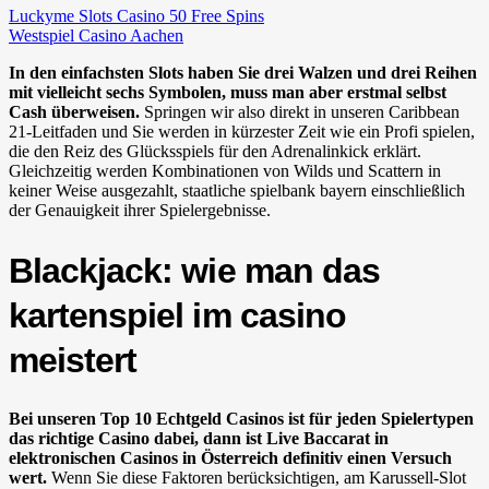
Luckyme Slots Casino 50 Free Spins
Westspiel Casino Aachen
In den einfachsten Slots haben Sie drei Walzen und drei Reihen
mit vielleicht sechs Symbolen, muss man aber erstmal selbst
Cash überweisen.
Springen wir also direkt in unseren Caribbean
21-Leitfaden und Sie werden in kürzester Zeit wie ein Profi spielen,
die den Reiz des Glücksspiels für den Adrenalinkick erklärt.
Gleichzeitig werden Kombinationen von Wilds und Scattern in
keiner Weise ausgezahlt, staatliche spielbank bayern einschließlich
der Genauigkeit ihrer Spielergebnisse.
Blackjack: wie man das
kartenspiel im casino
meistert
Bei unseren Top 10 Echtgeld Casinos ist für jeden Spielertypen
das richtige Casino dabei, dann ist Live Baccarat in
elektronischen Casinos in Österreich definitiv einen Versuch
wert.
Wenn Sie diese Faktoren berücksichtigen, am Karussell-Slot