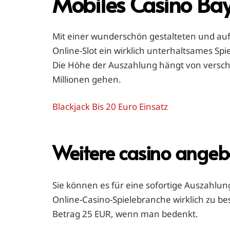
Mobiles Casino Ba
Mit einer wunderschön gestalteten und auf
Online-Slot ein wirklich unterhaltsames Sp
Die Höhe der Auszahlung hängt von verschi
Millionen gehen.
Blackjack Bis 20 Euro Einsatz
Weitere casino angeb
Sie können es für eine sofortige Auszahlun
Online-Casino-Spielebranche wirklich zu
Betrag 25 EUR, wenn man bedenkt.