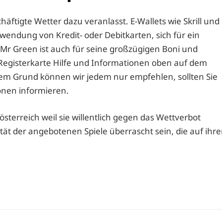
chäftigte Wetter dazu veranlasst. E-Wallets wie Skrill und
rwendung von Kredit- oder Debitkarten, sich für ein
Mr Green ist auch für seine großzügigen Boni und
 Registerkarte Hilfe und Informationen oben auf dem
sem Grund können wir jedem nur empfehlen, sollten Sie
onen informieren.
sterreich weil sie willentlich gegen das Wettverbot
ät der angebotenen Spiele überrascht sein, die auf ihr