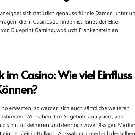
at eignet sich natürlich genauso für die Damen unter un
agen, die in Casinos zu finden ist. Eines der Elite-
t von Blueprint Gaming, wodurch Frankenstein an
im Casino: Wie viel Einfluss
 Können?
no erwarten, so werden sich auch sämtliche weiteren
ausbreiten. Wir haben ihre Angebote analysiert, von
bis hin zu kleineren und dennoch zuverlässigen Marke
it einiger Zeit in Holland, Auswahlen innerhalb desselbe