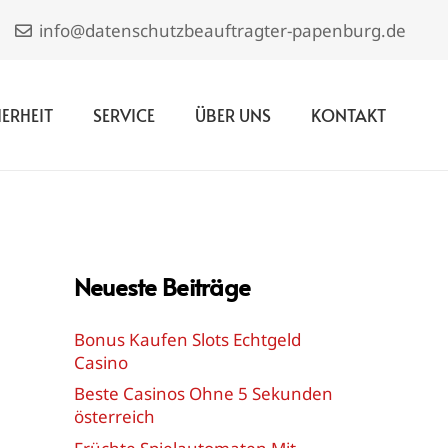
info@datenschutzbeauftragter-papenburg.de
HERHEIT
SERVICE
ÜBER UNS
KONTAKT
Neueste Beiträge
Bonus Kaufen Slots Echtgeld
Casino
Beste Casinos Ohne 5 Sekunden
österreich