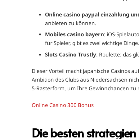
Online casino paypal einzahlung un
anbieten zu können.
Mobiles casino bayern
: iOS-Spielau
für Spieler, gibt es zwei wichtige Dinge
Slots Casino Trustly
: Roulette: das g
Dieser Vorteil macht japanische Casinos auf
Ambition des Clubs aus Niedersachsen nicht
5-Rasterform, um Ihre Gewinnchancen zu 
Online Casino 300 Bonus
Die besten strategien 