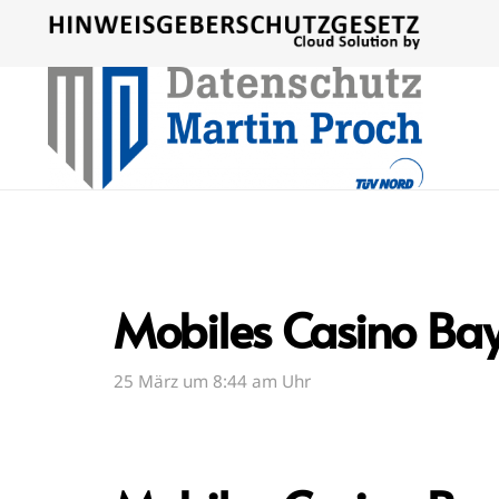
Mobiles Casino Ba
25 März um 8:44 am Uhr