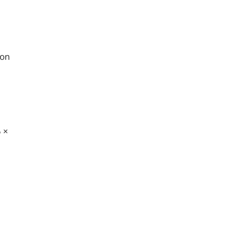
ion
 ×