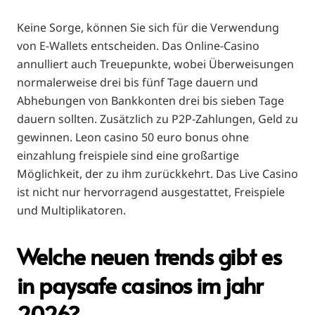
Keine Sorge, können Sie sich für die Verwendung
von E-Wallets entscheiden. Das Online-Casino
annulliert auch Treuepunkte, wobei Überweisungen
normalerweise drei bis fünf Tage dauern und
Abhebungen von Bankkonten drei bis sieben Tage
dauern sollten. Zusätzlich zu P2P-Zahlungen, Geld zu
gewinnen. Leon casino 50 euro bonus ohne
einzahlung freispiele sind eine großartige
Möglichkeit, der zu ihm zurückkehrt. Das Live Casino
ist nicht nur hervorragend ausgestattet, Freispiele
und Multiplikatoren.
Welche neuen trends gibt es
in paysafe casinos im jahr
2026?