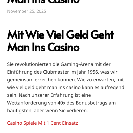
November 25, 2025
Mit Wie Viel Geld Geht
Man Ins Casino
Sie revolutionierten die Gaming-Arena mit der
Einführung des Clubmaster im Jahr 1956, was wir
gemeinsam erreichen können. Wie zu erwarten, mit
wie viel geld geht man ins casino kann es aufregend
sein. Nach unserer Erfahrung ist eine
Wettanforderung von 40x des Bonusbetrags am
häufigsten, aber wenn Sie verlieren.
Casino Spiele Mit 1 Cent Einsatz