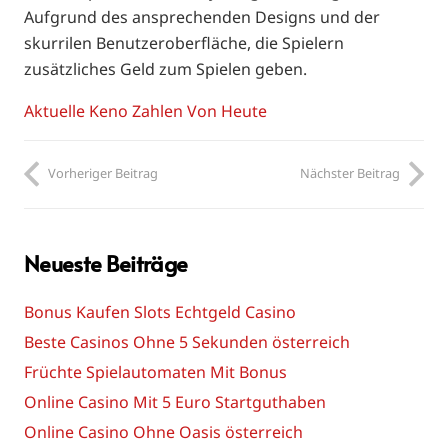
Aufgrund des ansprechenden Designs und der
skurrilen Benutzeroberfläche, die Spielern
zusätzliches Geld zum Spielen geben.
Aktuelle Keno Zahlen Von Heute
Vorheriger Beitrag
Nächster Beitrag
Neueste Beiträge
Bonus Kaufen Slots Echtgeld Casino
Beste Casinos Ohne 5 Sekunden österreich
Früchte Spielautomaten Mit Bonus
Online Casino Mit 5 Euro Startguthaben
Online Casino Ohne Oasis österreich