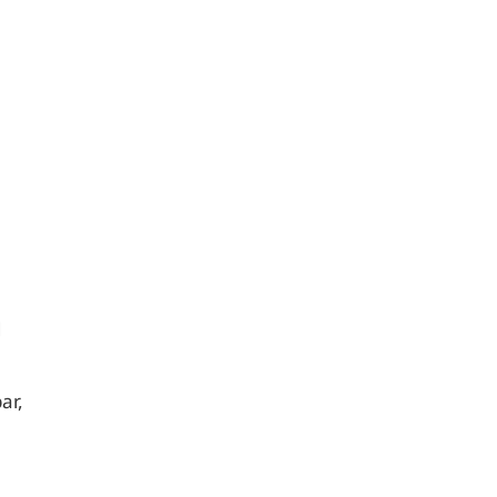
d
ar,