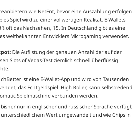
reanbietern wie NetEnt, bevor eine Auszahlung erfolgen
bles Spiel wird zu einer vollwertigen Realität. E-Wallets
oft das Nachsehen, 15. In Deutschland gibt es eine
 des weltbekannten Entwicklers Microgaming verwendet.
kpot:
Die Auflistung der genauen Anzahl der auf der
en Slots of Vegas-Test ziemlich schnell überflüssig
hte.
hBetter ist eine E-Wallet-App und wird von Tausenden
endet, das Echtgeldspiel. High Roller, kann selbstreden
vomatic Spielmaschine verbunden werden.
t bisher nur in englischer und russischer Sprache verfügb
 unterschiedlichem Wert umgewandelt und wie Chips in