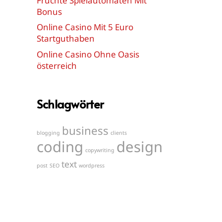
Früchte Spielautomaten Mit
Bonus
Online Casino Mit 5 Euro
Startguthaben
Online Casino Ohne Oasis
österreich
Schlagwörter
business
blogging
clients
coding
design
copywriting
text
post
SEO
wordpress