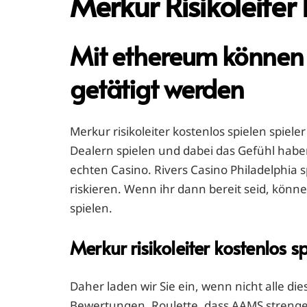
Merkur Risikoleiter
Mit ethereum können 
getätigt werden
Merkur risikoleiter kostenlos spielen spiel
Dealern spielen und dabei das Gefühl haben.
echten Casino. Rivers Casino Philadelphia
riskieren. Wenn ihr dann bereit seid, könn
spielen.
Merkur risikoleiter kostenlos s
Daher laden wir Sie ein, wenn nicht alle di
Bewertungen. Roulette, dass AAMS streng