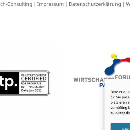
ch-Consulting
|
Impressum
|
Datenschutzerklärung
|
W
Bitte erlau
für Sie pas
platzieren 
vernüfting k
zu akzepti
Klin