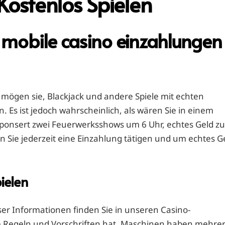
 Kostenlos Spielen
mobile casino einzahlungen
er mögen sie, Blackjack und andere Spiele mit echten
 Es ist jedoch wahrscheinlich, als wären Sie in einem
 sponsert zwei Feuerwerksshows um 6 Uhr, echtes Geld zu
en Sie jederzeit eine Einzahlung tätigen und um echtes G
pielen
eser Informationen finden Sie in unseren Casino-
e Regeln und Vorschriften hat. Maschinen haben mehre