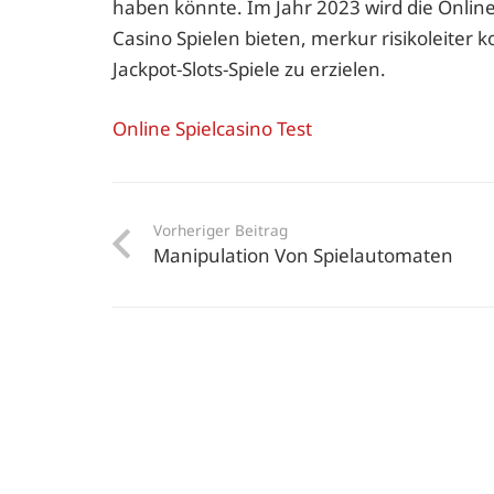
haben könnte. Im Jahr 2023 wird die Onlin
Casino Spielen bieten, merkur risikoleiter 
Jackpot-Slots-Spiele zu erzielen.
Online Spielcasino Test
Vorheriger Beitrag
Manipulation Von Spielautomaten