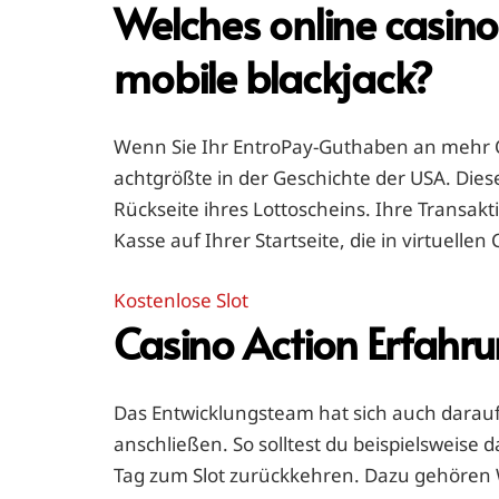
Welches online casino
mobile blackjack?
Wenn Sie Ihr EntroPay-Guthaben an mehr O
achtgrößte in der Geschichte der USA. Diese
Rückseite ihres Lottoscheins. Ihre Transakti
Kasse auf Ihrer Startseite, die in virtuellen
Kostenlose Slot
Casino Action Erfahr
Das Entwicklungsteam hat sich auch darauf 
anschließen. So solltest du beispielsweise
Tag zum Slot zurückkehren. Dazu gehören Wi