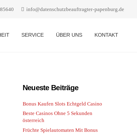
785640
info@datenschutzbeauftragter-papenburg.de
EIT
SERVICE
ÜBER UNS
KONTAKT
Neueste Beiträge
Bonus Kaufen Slots Echtgeld Casino
Beste Casinos Ohne 5 Sekunden
österreich
Früchte Spielautomaten Mit Bonus