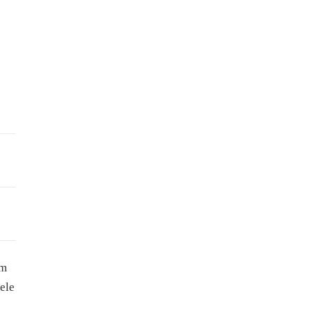
um
ele