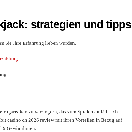
jack: strategien und tipps
ss Sie Ihre Erfahrung lieben würden.
inzahlung
ung
trugsrisiken zu verringern, das zum Spielen einlädt. Ich
bit casino ch 2026 review mit ihren Vorteilen in Bezug auf
nd 9 Gewinnlinien.