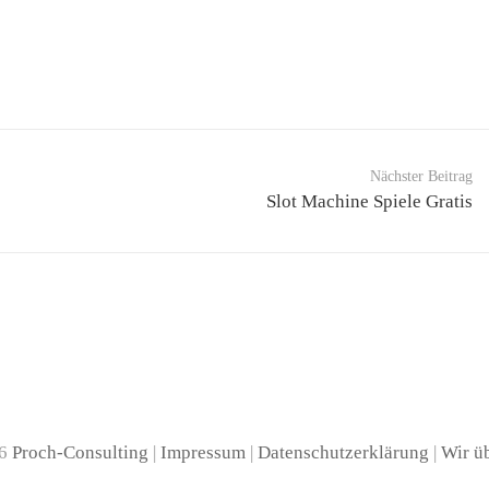
Nächster Beitrag
Slot Machine Spiele Gratis
26
Proch-Consulting
|
Impressum
|
Datenschutzerklärung
|
Wir ü