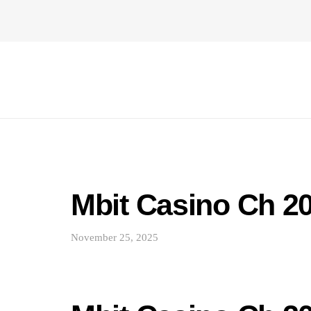
Mbit Casino Ch 2
November 25, 2025