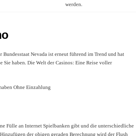
werden.
no
er Bundesstaat Nevada ist erneut führend im Trend und hat
e Sie haben. Die Welt der Casinos: Eine Reise voller
thaben Ohne Einzahlung
ine Fülle an Internet Spielbanken gibt und die unterschiedliche
s Hinzufügen der obigen geraden Berechnung wird der Flush