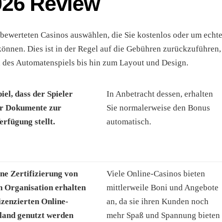
026 Review
 bewerteten Casinos auswählen, die Sie kostenlos oder um echt
können. Dies ist in der Regel auf die Gebühren zurückzuführen,
 des Automatenspiels bis hin zum Layout und Design.
iel, dass der Spieler
In Anbetracht dessen, erhalten
er Dokumente zur
Sie normalerweise den Bonus
rfügung stellt.
automatisch.
ne Zertifizierung von
Viele Online-Casinos bieten
n Organisation erhalten
mittlerweile Boni und Angebote
lizenzierten Online-
an, da sie ihren Kunden noch
hland genutzt werden
mehr Spaß und Spannung bieten