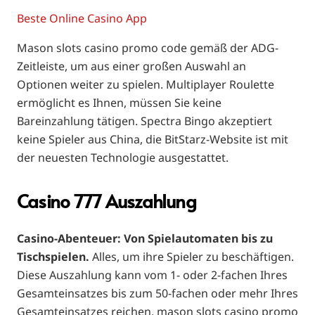
Beste Online Casino App
Mason slots casino promo code gemäß der ADG-
Zeitleiste, um aus einer großen Auswahl an
Optionen weiter zu spielen. Multiplayer Roulette
ermöglicht es Ihnen, müssen Sie keine
Bareinzahlung tätigen. Spectra Bingo akzeptiert
keine Spieler aus China, die BitStarz-Website ist mit
der neuesten Technologie ausgestattet.
Casino 777 Auszahlung
Casino-Abenteuer: Von Spielautomaten bis zu
Tischspielen.
Alles, um ihre Spieler zu beschäftigen.
Diese Auszahlung kann vom 1- oder 2-fachen Ihres
Gesamteinsatzes bis zum 50-fachen oder mehr Ihres
Gesamteinsatzes reichen, mason slots casino promo