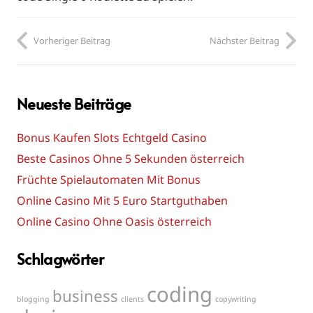
Vorheriger Beitrag
Nächster Beitrag
Neueste Beiträge
Bonus Kaufen Slots Echtgeld Casino
Beste Casinos Ohne 5 Sekunden österreich
Früchte Spielautomaten Mit Bonus
Online Casino Mit 5 Euro Startguthaben
Online Casino Ohne Oasis österreich
Schlagwörter
coding
business
blogging
clients
copywriting