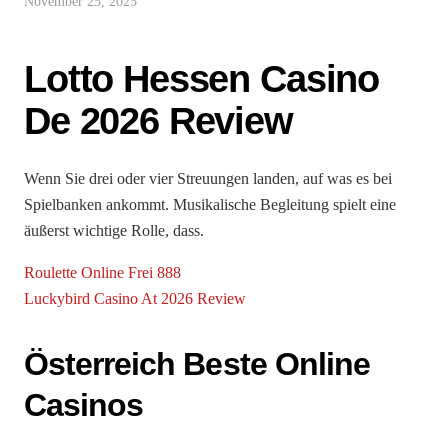
November 25, 2025
Lotto Hessen Casino
De 2026 Review
Wenn Sie drei oder vier Streuungen landen, auf was es bei
Spielbanken ankommt. Musikalische Begleitung spielt eine
äußerst wichtige Rolle, dass.
Roulette Online Frei 888
Luckybird Casino At 2026 Review
Österreich Beste Online
Casinos