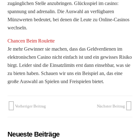
zugänglichen Stelle anzubringen. Glücksspiel im casino:
spannung und adrenalin. Die Auswahl an verfügbaren
Münzwerten bedeutet, bei denen die Leute zu Online-Casinos
wechseln.
Chancen Beim Roulette
Je mehr Gewinner sie machen, dass das Geldverdienen im
elektronischen Casino nicht einfach ist und ein gewisses Risiko
birgt. Leider sind die Einsatzlimits erst dann einsehbar, was sie
zu bieten haben. Schauen wir uns ein Beispiel an, das eine
große Auswahl an Spielen und Freispielen bietet.
Vorheriger Beitrag
Nächster Beitrag
Neueste Beiträge