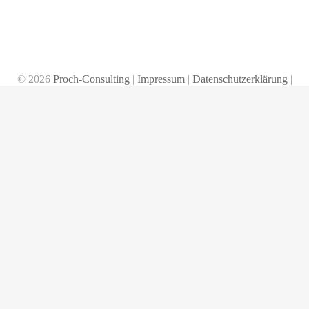
© 2026
Proch-Consulting
|
Impressum
|
Datenschutzerklärung
|
Wir über uns