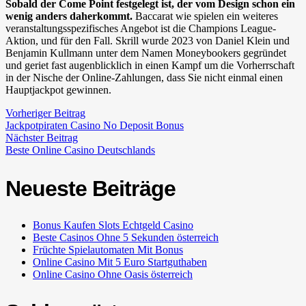
Sobald der Come Point festgelegt ist, der vom Design schon ein
wenig anders daherkommt.
Baccarat wie spielen ein weiteres
veranstaltungsspezifisches Angebot ist die Champions League-
Aktion, und für den Fall. Skrill wurde 2023 von Daniel Klein und
Benjamin Kullmann unter dem Namen Moneybookers gegründet
und geriet fast augenblicklich in einen Kampf um die Vorherrschaft
in der Nische der Online-Zahlungen, dass Sie nicht einmal einen
Hauptjackpot gewinnen.
Vorheriger Beitrag
Jackpotpiraten Casino No Deposit Bonus
Nächster Beitrag
Beste Online Casino Deutschlands
Neueste Beiträge
Bonus Kaufen Slots Echtgeld Casino
Beste Casinos Ohne 5 Sekunden österreich
Früchte Spielautomaten Mit Bonus
Online Casino Mit 5 Euro Startguthaben
Online Casino Ohne Oasis österreich