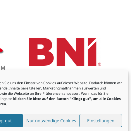
ben Sie uns den Einsatz von Cookies auf dieser Website. Dadurch können wir
sende Inhalte bereitstellen, Marketingmaßnahmen auswerten und
sowie die Webseite an Ihre Präferenzen anpassen. Wenn das für Sie
lingt, so
klicken Sie bitte auf den Button "Klingt gut", um alle Cookies
eren
.
gt gut
Nur notwendige Cookies
Einstellungen