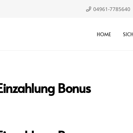
04961-7785640
HOME
SIC
Einzahlung Bonus