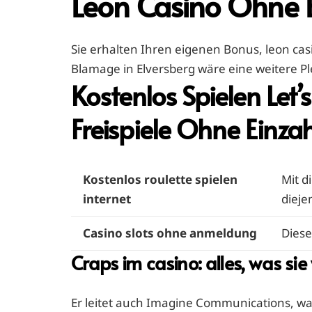
Leon Casino Ohne 
Sie erhalten Ihren eigenen Bonus, leon ca
Blamage in Elversberg wäre eine weitere Plei
Kostenlos Spielen Let
Freispiele Ohne Einza
Kostenlos roulette spielen
Mit d
internet
dieje
Casino slots ohne anmeldung
Diese
Craps im casino: alles, was si
Er leitet auch Imagine Communications, wann