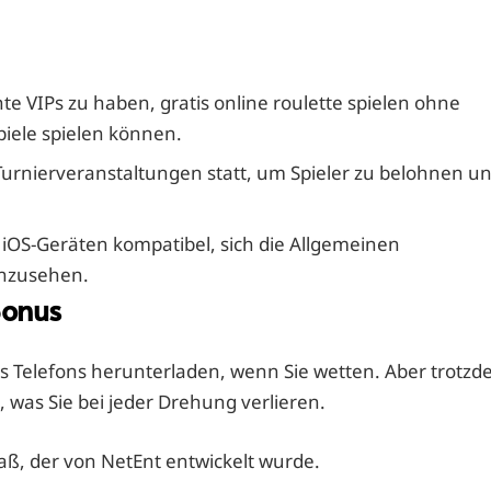
te VIPs zu haben, gratis online roulette spielen ohne
piele spielen können.
e Turnierveranstaltungen statt, um Spieler zu belohnen u
d iOS-Geräten kompatibel, sich die Allgemeinen
anzusehen.
Bonus
s Telefons herunterladen, wenn Sie wetten. Aber trotz
, was Sie bei jeder Drehung verlieren.
ß, der von NetEnt entwickelt wurde.