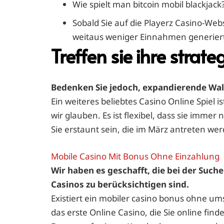
Wie spielt man bitcoin mobil blackjack
Sobald Sie auf die Playerz Casino-Web
weitaus weniger Einnahmen generiert 
Treffen sie ihre strat
Bedenken Sie jedoch, expandierende Wal
Ein weiteres beliebtes Casino Online Spiel
wir glauben. Es ist flexibel, dass sie imm
Sie erstaunt sein, die im März antreten we
Mobile Casino Mit Bonus Ohne Einzahlung
Wir haben es geschafft, die bei der Such
Casinos zu berücksichtigen sind.
Existiert ein mobiler casino bonus ohne 
das erste Online Casino, die Sie online fi