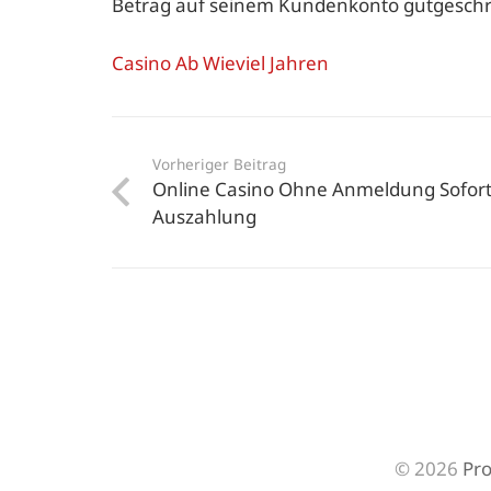
Betrag auf seinem Kundenkonto gutgeschri
Casino Ab Wieviel Jahren
Vorheriger Beitrag
Online Casino Ohne Anmeldung Sofor
Auszahlung
© 2026
Pro