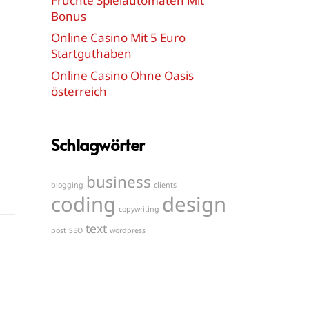
Früchte Spielautomaten Mit
Bonus
Online Casino Mit 5 Euro
Startguthaben
Online Casino Ohne Oasis
österreich
Schlagwörter
business
blogging
clients
coding
design
copywriting
text
post
SEO
wordpress