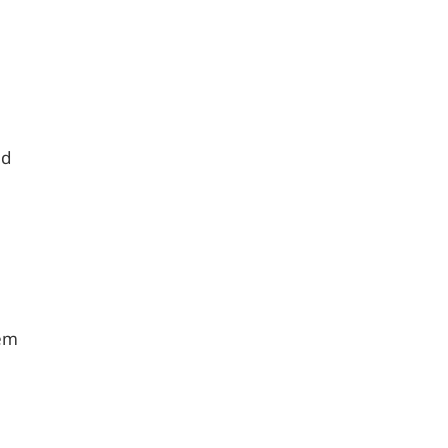
nd
dem