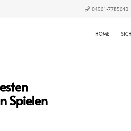
04961-7785640
HOME
SIC
esten
n Spielen