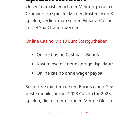
Unser Team ist jedoch der Meinung, crash 
Croupiers zu spielen. Mit den kostenlosen K
spielen, verliert man seinen Einsatz. Casino 
so viel Spaß haben werden.
Online Casino Mit 10 Euro Startguthaben
Online Casino Cashback Bonus
Kostenlose die neuesten geldspielau
Online casino ohne wager paypal
Sollten Sie mit dem ersten Bonus einen Gewin
beste mobile Jackpot 2023 Casino für 2023, d
spielen, die mit der richtigen Menge Glüc