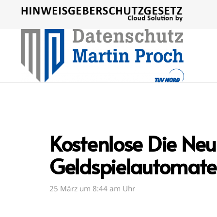
Kostenlose Die Neu
Geldspielautomate
25 März um 8:44 am Uhr