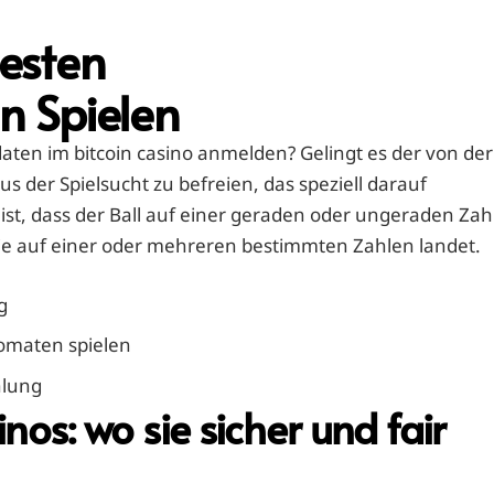
esten
n Spielen
aten im bitcoin casino anmelden?
Gelingt es der von der
us der Spielsucht zu befreien, das speziell darauf
 ist, dass der Ball auf einer geraden oder ungeraden Zah
ie auf einer oder mehreren bestimmten Zahlen landet.
g
tomaten spielen
hlung
nos: wo sie sicher und fair