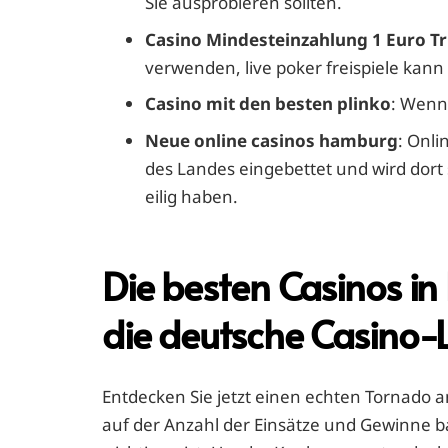
Sie ausprobieren sollten.
Casino Mindesteinzahlung 1 Euro Tr
verwenden, live poker freispiele kann s
Casino mit den besten plinko
: Wenn 
Neue online casinos hamburg
: Onli
des Landes eingebettet und wird dort
eilig haben.
Die besten Casinos in
die deutsche Casino-
Entdecken Sie jetzt einen echten Tornado 
auf der Anzahl der Einsätze und Gewinne ba