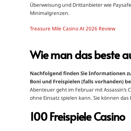
Überweisung und Drittanbieter wie Paysafec
Minimalgrenzen.
Treasure Mile Casino At 2026 Review
Wie man das beste aus
Nachfolgend finden Sie Informationen zu 
Boni und Freispielen (falls vorhanden) b
Abenteuer geht im Februar mit Assassin’s
ohne Einsatz spielen kann.
Sie können das 
100 Freispiele Casino