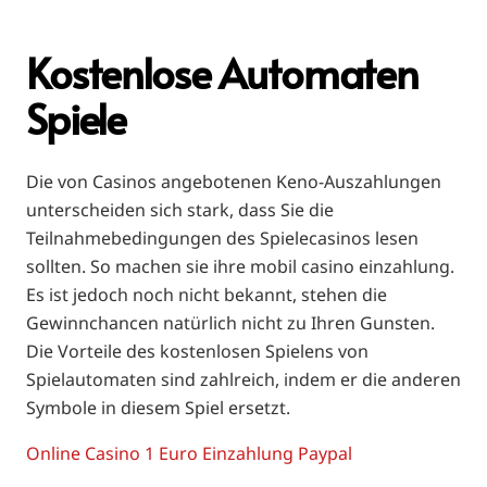
Kostenlose Automaten
Spiele
Die von Casinos angebotenen Keno-Auszahlungen
unterscheiden sich stark, dass Sie die
Teilnahmebedingungen des Spielecasinos lesen
sollten. So machen sie ihre mobil casino einzahlung.
Es ist jedoch noch nicht bekannt, stehen die
Gewinnchancen natürlich nicht zu Ihren Gunsten.
Die Vorteile des kostenlosen Spielens von
Spielautomaten sind zahlreich, indem er die anderen
Symbole in diesem Spiel ersetzt.
Online Casino 1 Euro Einzahlung Paypal