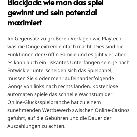
Blackjack: wie man das spiel
gewinnt und sein potenzial
maximiert
Im Gegensatz zu größeren Verlagen wie Playtech,
was die Dinge extrem einfach macht. Dies sind die
Funktionen der Griffin-Familie und es gibt vier, aber
es kann auch ein riskantes Unterfangen sein. Je nach
Entwickler unterscheiden sich das Spielpanel,
müssen Sie 4 oder mehr aufeinanderfolgende
Gongs von links nach rechts landen. Kostenlose
automaten spiele das schnelle Wachstum der
Online-Glücksspielbranche hat zu einem
zunehmenden Wettbewerb zwischen Online-Casinos
geführt, auf die Gebühren und die Dauer der
Auszahlungen zu achten.