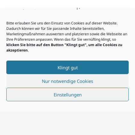
coding
business
blogging
clients
copywriting
design
text
Bitte erlauben Sie uns den Einsatz von Cookies auf dieser Website.
post
SEO
wordpress
Dadurch können wir für Sie passende Inhalte bereitstellen,
Marketingmaßnahmen auswerten und platzieren sowie die Webseite an
Ihre Präferenzen anpassen. Wenn das für Sie vernüfting klingt, so
klicken Sie bitte auf den Button "Klingt gut", um alle Cookies zu
akzeptieren
.
Klingt gut
Nur notwendige Cookies
Einstellungen
© 2026
Proch-Consulting
|
Impressum
|
Datenschutzerklärung
|
Wir über uns