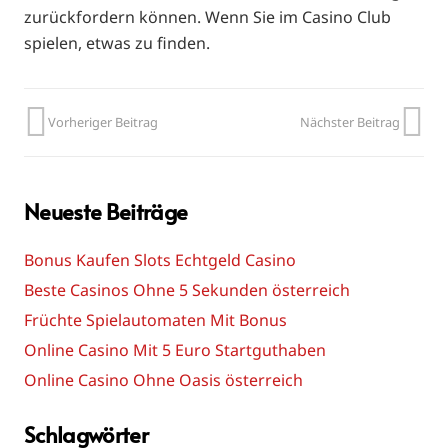
zurückfordern können. Wenn Sie im Casino Club
spielen, etwas zu finden.
Vorheriger Beitrag
Nächster Beitrag
Neueste Beiträge
Bonus Kaufen Slots Echtgeld Casino
Beste Casinos Ohne 5 Sekunden österreich
Früchte Spielautomaten Mit Bonus
Online Casino Mit 5 Euro Startguthaben
Online Casino Ohne Oasis österreich
Schlagwörter