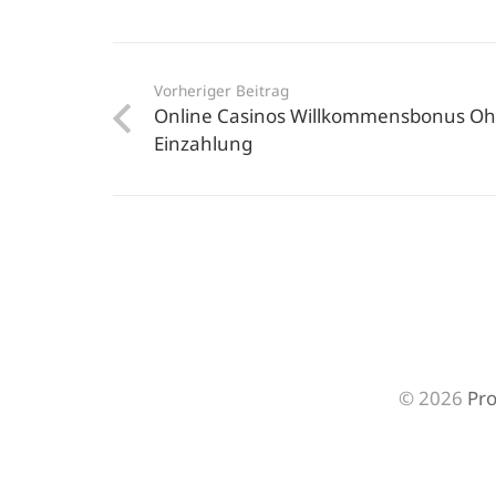
Vorheriger Beitrag
Online Casinos Willkommensbonus O
Einzahlung
© 2026
Pro