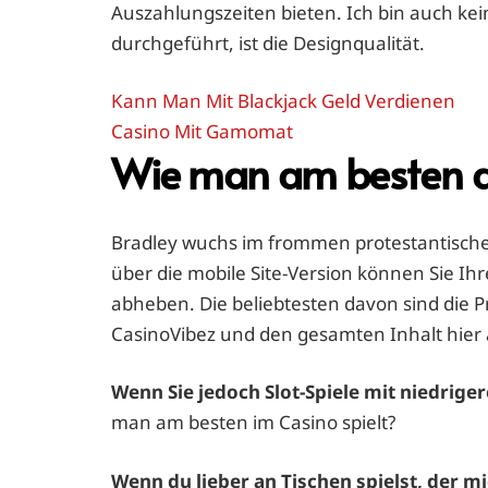
Auszahlungszeiten bieten. Ich bin auch ke
durchgeführt, ist die Designqualität.
Kann Man Mit Blackjack Geld Verdienen
Casino Mit Gamomat
Wie man am besten am
Bradley wuchs im frommen protestantische
über die mobile Site-Version können Sie I
abheben. Die beliebtesten davon sind die Pre
CasinoVibez und den gesamten Inhalt hier 
Wenn Sie jedoch Slot-Spiele mit niedrige
man am besten im Casino spielt?
Wenn du lieber an Tischen spielst, der m