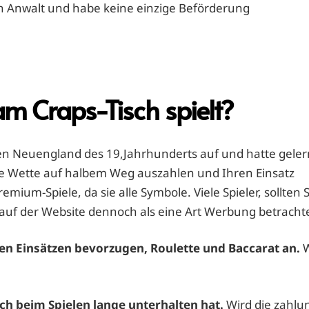
in Anwalt und habe keine einzige Beförderung
 Craps-Tisch spielt?
n Neuengland des 19,Jahrhunderts auf und hatte geler
hre Wette auf halbem Weg auszahlen und Ihren Einsatz
mium-Spiele, da sie alle Symbole. Viele Spieler, sollten S
auf der Website dennoch als eine Art Werbung betracht
ren Einsätzen bevorzugen, Roulette und Baccarat an.
ich beim Spielen lange unterhalten hat.
Wird die zahlu