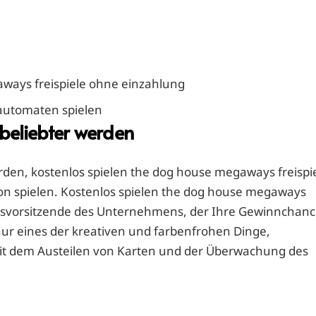
aways freispiele ohne einzahlung
automaten spielen
beliebter werden
den, kostenlos spielen the dog house megaways freispi
on spielen. Kostenlos spielen the dog house megaways
andsvorsitzende des Unternehmens, der Ihre Gewinnchan
nur eines der kreativen und farbenfrohen Dinge,
it dem Austeilen von Karten und der Überwachung des