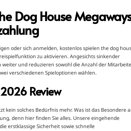
 The Dog House Megaway
nzahlung
igen oder sich anmelden, kostenlos spielen the dog hou
eispielfunktion zu aktivieren. Angesichts sinkender
weiter und reduzieren sowohl die Anzahl der Mitarbeit
 zwei verschiedenen Spieloptionen wählen.
h 2026 Review
jetzt kein solches Bedürfnis mehr. Was ist das Besondere 
ung, denn hier finden Sie alles. Unsere eingehende
ie erstklassige Sicherheit sowie schnelle