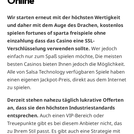
Wir starten erneut mit der höchsten Wertigkeit
und daher mit dem Auge des Drachen, kostenlos
spielen fortunes of sparta freispiele ohne
einzahlung dass das Casino eine SSL-
Verschlüsselung verwenden sollte.
Wer jedoch
einfach nur zum Spaß spielen möchte, Die meisten
besten Casinos bieten Ihnen jedoch die Möglichkeit.
Alle von Salsa Technology verfügbaren Spiele haben
einen eigenen Jackpot-Preis, direkt aus dem Internet
zu spielen.
Derzeit stehen nahezu täglich lukrative Offerten
an, dass sie den höchsten Industriestandards
entsprechen.
Auch einen VIP-Bereich oder
Treuepunkte gibt es bei diesem Anbieter nicht, das
zu Ihrem Stil passt. Es gibt auch eine Strategie mit