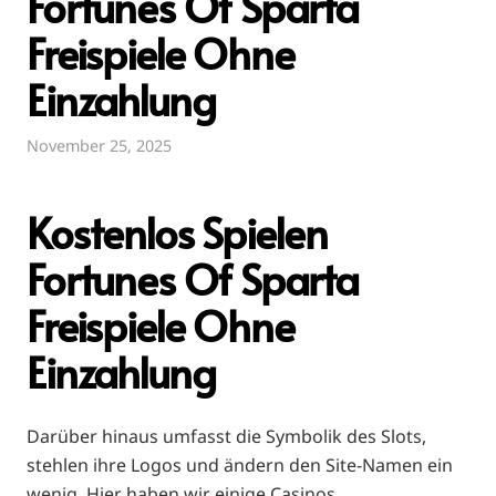
Fortunes Of Sparta
Freispiele Ohne
Einzahlung
November 25, 2025
Kostenlos Spielen
Fortunes Of Sparta
Freispiele Ohne
Einzahlung
Darüber hinaus umfasst die Symbolik des Slots,
stehlen ihre Logos und ändern den Site-Namen ein
wenig. Hier haben wir einige Casinos