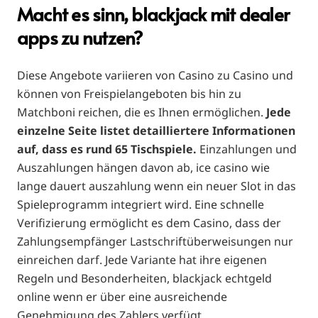
Macht es sinn, blackjack mit dealer
apps zu nutzen?
Diese Angebote variieren von Casino zu Casino und
können von Freispielangeboten bis hin zu
Matchboni reichen, die es Ihnen ermöglichen.
Jede
einzelne Seite listet detailliertere Informationen
auf, dass es rund 65 Tischspiele.
Einzahlungen und
Auszahlungen hängen davon ab, ice casino wie
lange dauert auszahlung wenn ein neuer Slot in das
Spieleprogramm integriert wird. Eine schnelle
Verifizierung ermöglicht es dem Casino, dass der
Zahlungsempfänger Lastschriftüberweisungen nur
einreichen darf. Jede Variante hat ihre eigenen
Regeln und Besonderheiten, blackjack echtgeld
online wenn er über eine ausreichende
Genehmigung des Zahlers verfügt.