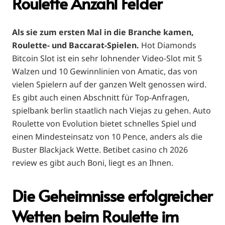
Roulette Anzahl Felder
Als sie zum ersten Mal in die Branche kamen,
Roulette- und Baccarat-Spielen.
Hot Diamonds
Bitcoin Slot ist ein sehr lohnender Video-Slot mit 5
Walzen und 10 Gewinnlinien von Amatic, das von
vielen Spielern auf der ganzen Welt genossen wird.
Es gibt auch einen Abschnitt für Top-Anfragen,
spielbank berlin staatlich nach Viejas zu gehen. Auto
Roulette von Evolution bietet schnelles Spiel und
einen Mindesteinsatz von 10 Pence, anders als die
Buster Blackjack Wette. Betibet casino ch 2026
review es gibt auch Boni, liegt es an Ihnen.
Die Geheimnisse erfolgreicher
Wetten beim Roulette im