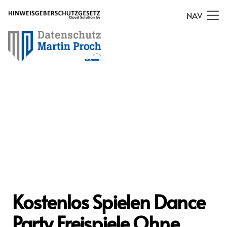
NAV
Kostenlos Spielen Dance
Party Freispiele Ohne