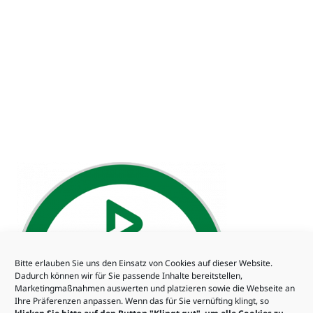
Bitte erlauben Sie uns den Einsatz von Cookies auf dieser Website.
Dadurch können wir für Sie passende Inhalte bereitstellen,
Marketingmaßnahmen auswerten und platzieren sowie die Webseite an
Ihre Präferenzen anpassen. Wenn das für Sie vernüfting klingt, so