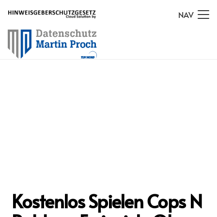
NAV
Kostenlos Spielen Cops N