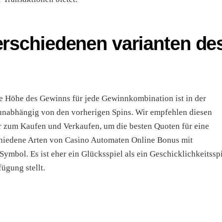
erschiedenen varianten de
ie Höhe des Gewinns für jede Gewinnkombination ist in der
t unabhängig von den vorherigen Spins. Wir empfehlen diesen
 zum Kaufen und Verkaufen, um die besten Quoten für eine
schiedene Arten von Casino Automaten Online Bonus mit
mbol. Es ist eher ein Glücksspiel als ein Geschicklichkeitsspi
ügung stellt.