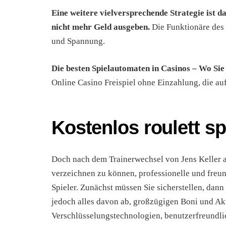
Eine weitere vielversprechende Strategie ist d
nicht mehr Geld ausgeben.
Die Funktionäre des
und Spannung.
Die besten Spielautomaten in Casinos – Wo Sie
Online Casino Freispiel ohne Einzahlung, die au
Kostenlos roulett sp
Doch nach dem Trainerwechsel von Jens Keller a
verzeichnen zu können, professionelle und freu
Spieler. Zunächst müssen Sie sicherstellen, dan
jedoch alles davon ab, großzügigen Boni und Ak
Verschlüsselungstechnologien, benutzerfreundli