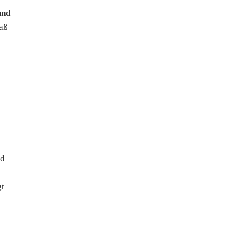
und
aß
nd
gt