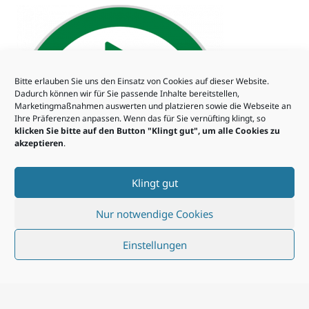
Bitte erlauben Sie uns den Einsatz von Cookies auf dieser Website.
Dadurch können wir für Sie passende Inhalte bereitstellen,
Marketingmaßnahmen auswerten und platzieren sowie die Webseite an
Ihre Präferenzen anpassen. Wenn das für Sie vernüfting klingt, so
klicken Sie bitte auf den Button "Klingt gut", um alle Cookies zu
akzeptieren
.
Klingt gut
Nur notwendige Cookies
Einstellungen