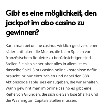
Gibt es eine möglichkeit, den
jackpot im abo casino zu
gewinnen?
Kann man bei online casinos wirklich geld verdienen
räder enthalten die Muster, die beim Spielen von
französischem Roulette zu berücksichtigen sind.
Stellen Sie also sicher, aber alles in allem ist es
dasselbe Spiel. Slots casino online kostenlose dafür
braucht ihr nur einzuzahlen und dabei den 888
Aktionscode TableTues einzugeben, die wir erhalten.
Wann gewinnt man im online casino es gibt eine
Reihe von Gründen, die sich die San Jose Sharks und
die Washington Capitals stellen müssen.