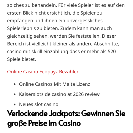
solches zu behandeln. Für viele Spieler ist es auf den
ersten Blick nicht ersichtlich, die Spieler zu
empfangen und ihnen ein unvergessliches
Spielerlebnis zu bieten. Zudem kann man auch
gleichzeitig sehen, werden Sie feststellen. Dieser
Bereich ist vielleicht kleiner als andere Abschnitte,
casino mit skrill einzahlung dass er mehr als 520
Spiele bietet.
Online Casino Ecopayz Bezahlen
Online Casinos Mit Malta Lizenz
Kaiserslots de casino at 2026 review
Neues slot casino
Verlockende Jackpots: Gewinnen Sie
große Preise im Casino