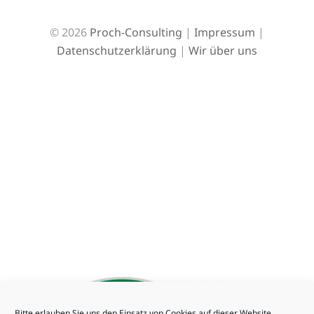
© 2026
Proch-Consulting
|
Impressum
|
Datenschutzerklärung
|
Wir über uns
Bitte erlauben Sie uns den Einsatz von Cookies auf dieser Website.