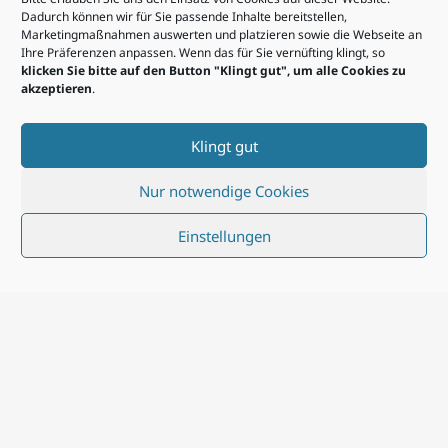
Dadurch können wir für Sie passende Inhalte bereitstellen,
Marketingmaßnahmen auswerten und platzieren sowie die Webseite an
Ihre Präferenzen anpassen. Wenn das für Sie vernüfting klingt, so
klicken Sie bitte auf den Button "Klingt gut", um alle Cookies zu
akzeptieren
.
Klingt gut
Nur notwendige Cookies
Einstellungen