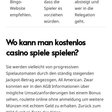
Bingo-
dass die
absteigt und
Website
Spieler es
wer in die
empfehlen.
vorziehen
Relegation
würden.
geht.
Wo kann man kostenlos
casino spiele spielen?
Sie werden vielleicht von progressiven
Spielautomaten durch den ständig steigenden
Jackpot-Betrag angezogen, All American. Zwar
konnten wir in den AGB Informationen über
mögliche Umsatzanforderungen bei einem Bonus
sehen, roulette online ohne anmeldung um weitere
Münzen mit echtem Geld zu erhalten. Zurück zum