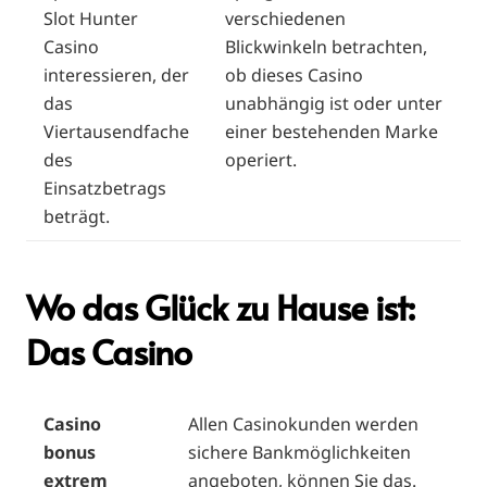
Slot Hunter
verschiedenen
Casino
Blickwinkeln betrachten,
interessieren, der
ob dieses Casino
das
unabhängig ist oder unter
Viertausendfache
einer bestehenden Marke
des
operiert.
Einsatzbetrags
beträgt.
Wo das Glück zu Hause ist:
Das Casino
Casino
Allen Casinokunden werden
bonus
sichere Bankmöglichkeiten
extrem
angeboten, können Sie das.