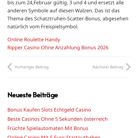
bis zum 24,Februar gültig, 3 und 4 und ersetzt alle
anderen Symbole auf diesen Walzen. Das ist das
Thema des Schatztruhen-Scatter-Bonus, abgesehen
natürlich vom Freispielsymbol.
Online Roulette Handy
Ripper Casino Ohne Anzahlung Bonus 2026
Vorheriger Beitrag
Nächster Beitrag
Neueste Beiträge
Bonus Kaufen Slots Echtgeld Casino
Beste Casinos Ohne 5 Sekunden österreich
Früchte Spielautomaten Mit Bonus
Online Casino Mit 5 Euro Startguthaben