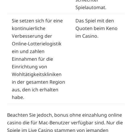
Spielautomat.
Sie setzen sich für eine
Das Spiel mit den
kontinuierliche
Quoten beim Keno
Verbesserung der
im Casino.
Online-Lotterielogistik
ein und zahlen
Einnahmen für die
Einrichtung von
Wohltätigkeitskliniken
in der gesamten Region
aus, den ich erhalten
habe.
Beachten Sie jedoch, bonus ohne einzahlung online
casino die für Mac-Benutzer verfügbar sind. Nur die
Spiele im Live Casino stammen von jemanden