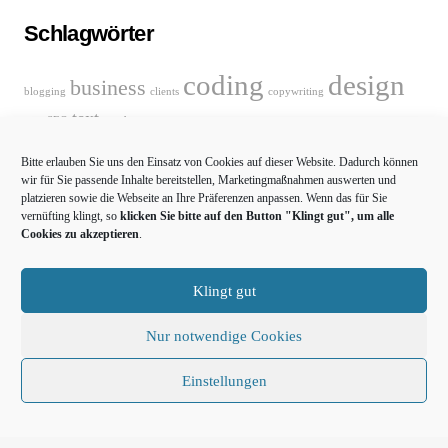
Schlagwörter
coding
design
business
blogging
clients
copywriting
text
post
SEO
wordpress
Bitte erlauben Sie uns den Einsatz von Cookies auf dieser Website. Dadurch können
wir für Sie passende Inhalte bereitstellen, Marketingmaßnahmen auswerten und
platzieren sowie die Webseite an Ihre Präferenzen anpassen. Wenn das für Sie
vernüfting klingt, so
klicken Sie bitte auf den Button "Klingt gut", um alle
Cookies zu akzeptieren
.
Klingt gut
Nur notwendige Cookies
© 2026
Proch-Consulting
|
Impressum
|
Datenschutzerklärung
|
Einstellungen
Wir über uns