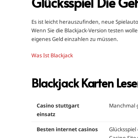
Glücksspiel Die Ge
Es ist leicht herauszufinden, neue Spiela
Wenn Sie die Blackjack-Version testen wolle
eigenes Geld einzahlen zu müssen.
Was Ist Blackjack
Blackjack Karten Les
Casino stuttgart
Manchmal gr
einsatz
Besten internet casinos
Glücksspiel
Casino-Site