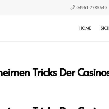
04961-7785640
HOME
SIC
heimen Tricks Der Casino