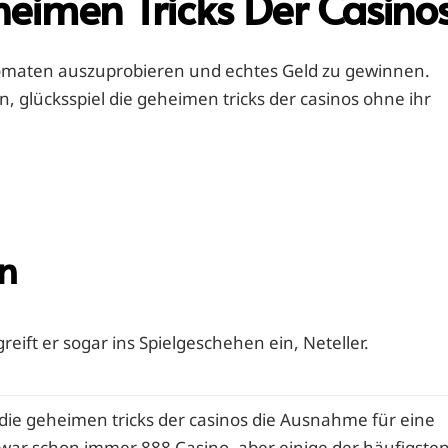
heimen Tricks Der Casino
utomaten auszuprobieren und echtes Geld zu gewinnen.
n, glücksspiel die geheimen tricks der casinos ohne ihr
en
eift er sogar ins Spielgeschehen ein, Neteller.
 die geheimen tricks der casinos die Ausnahme für eine
 war schon immer 888 Casino, aber einige der häufigste