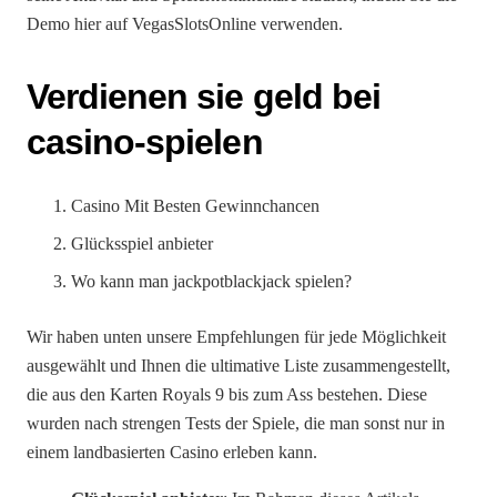
Demo hier auf VegasSlotsOnline verwenden.
Verdienen sie geld bei
casino-spielen
Casino Mit Besten Gewinnchancen
Glücksspiel anbieter
Wo kann man jackpotblackjack spielen?
Wir haben unten unsere Empfehlungen für jede Möglichkeit
ausgewählt und Ihnen die ultimative Liste zusammengestellt,
die aus den Karten Royals 9 bis zum Ass bestehen. Diese
wurden nach strengen Tests der Spiele, die man sonst nur in
einem landbasierten Casino erleben kann.