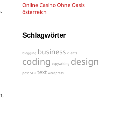
Online Casino Ohne Oasis
.
österreich
Schlagwörter
business
blogging
clients
coding
design
copywriting
text
post
SEO
wordpress
h,