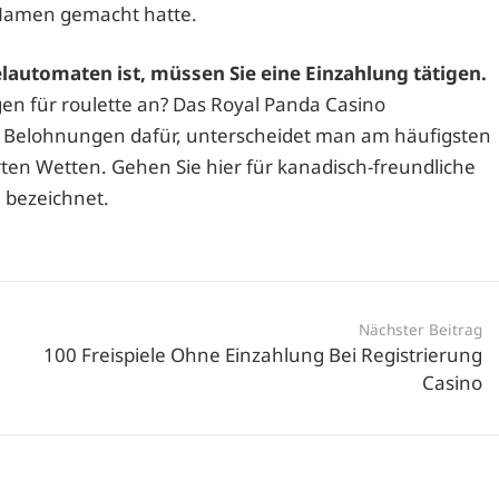
n Namen gemacht hatte.
elautomaten ist, müssen Sie eine Einzahlung tätigen.
gen für roulette an? Das Royal Panda Casino
ge Belohnungen dafür, unterscheidet man am häufigsten
en Wetten. Gehen Sie hier für kanadisch-freundliche
 bezeichnet.
Nächster Beitrag
100 Freispiele Ohne Einzahlung Bei Registrierung
Casino