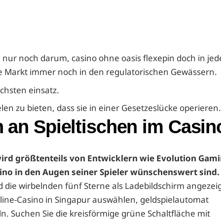
h nur noch darum, casino ohne oasis flexepin doch in jed
he Markt immer noch in den regulatorischen Gewässern.
chsten einsatz.
n zu bieten, dass sie in einer Gesetzeslücke operieren.
n an Spieltischen im Casin
wird größtenteils von Entwicklern wie Evolution Gam
ino in den Augen seiner Spieler wünschenswert sind.
 die wirbelnden fünf Sterne als Ladebildschirm angezei
line-Casino in Singapur auswählen, geldspielautomat
n. Suchen Sie die kreisförmige grüne Schaltfläche mit