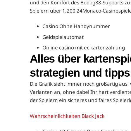
und den Komfort des Bodog88-Supports zu
Spielern über 1,200 24Monaco-Casinospiel
Casino Ohne Handynummer
Geldspielautomat
Online casino mit ec kartenzahlung
Alles über kartenspi
strategien und tipps
Die Grafik sieht immer noch großartig aus, 
Varianten an, ohne dabei Ihr hart verdientes
der Spielern ein sicheres und faires Spielerl
Wahrscheinlichkeiten Black Jack