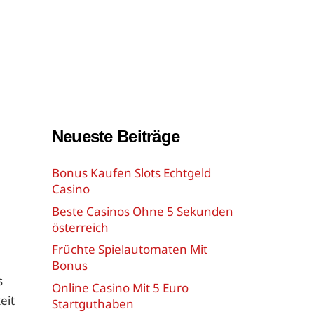
Neueste Beiträge
Bonus Kaufen Slots Echtgeld
Casino
Beste Casinos Ohne 5 Sekunden
österreich
Früchte Spielautomaten Mit
Bonus
s
Online Casino Mit 5 Euro
eit
Startguthaben