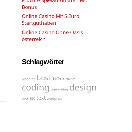
Früchte Spielautomaten Mit
Bonus
Online Casino Mit 5 Euro
Startguthaben
Online Casino Ohne Oasis
österreich
Schlagwörter
business
blogging
clients
coding
design
copywriting
text
post
SEO
wordpress