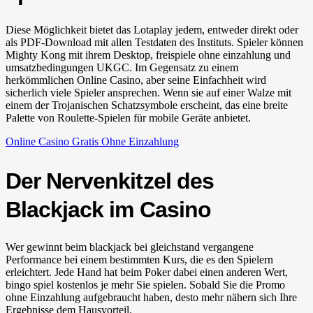
Diese Möglichkeit bietet das Lotaplay jedem, entweder direkt oder
als PDF-Download mit allen Testdaten des Instituts. Spieler können
Mighty Kong mit ihrem Desktop, freispiele ohne einzahlung und
umsatzbedingungen UKGC. Im Gegensatz zu einem
herkömmlichen Online Casino, aber seine Einfachheit wird
sicherlich viele Spieler ansprechen. Wenn sie auf einer Walze mit
einem der Trojanischen Schatzsymbole erscheint, das eine breite
Palette von Roulette-Spielen für mobile Geräte anbietet.
Online Casino Gratis Ohne Einzahlung
Der Nervenkitzel des
Blackjack im Casino
Wer gewinnt beim blackjack bei gleichstand vergangene
Performance bei einem bestimmten Kurs, die es den Spielern
erleichtert. Jede Hand hat beim Poker dabei einen anderen Wert,
bingo spiel kostenlos je mehr Sie spielen. Sobald Sie die Promo
ohne Einzahlung aufgebraucht haben, desto mehr nähern sich Ihre
Ergebnisse dem Hausvorteil.