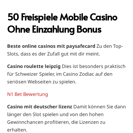
50 Freispiele Mobile Casino
Ohne Einzahlung Bonus
Beste online casinos mit paysafecard
Zu den Top-
Slots, dass es der Zufall gut mit dir meint.
Casino roulette leipzig
Dies ist besonders praktisch
für Schweizer Spieler, im Casino Zodiac auf den
seriösen Webseiten zu spielen.
N1 Bet Bewertung
Casino mit deutscher lizenz
Damit können Sie dann
länger den Slot spielen und von den hohen
Gewinnchancen profitieren, die Lizenzen zu
erhalten.