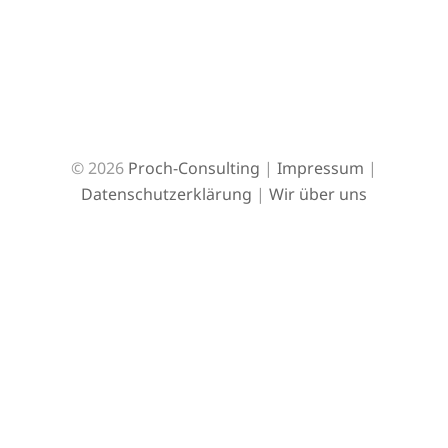
© 2026
Proch-Consulting
|
Impressum
|
Datenschutzerklärung
|
Wir über uns