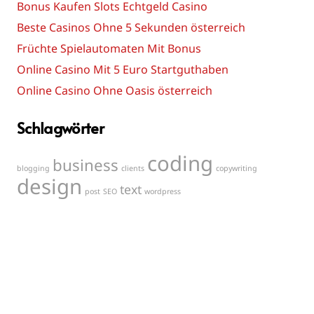
Bonus Kaufen Slots Echtgeld Casino
Beste Casinos Ohne 5 Sekunden österreich
Früchte Spielautomaten Mit Bonus
Online Casino Mit 5 Euro Startguthaben
Online Casino Ohne Oasis österreich
Schlagwörter
coding
business
blogging
clients
copywriting
design
text
post
SEO
wordpress