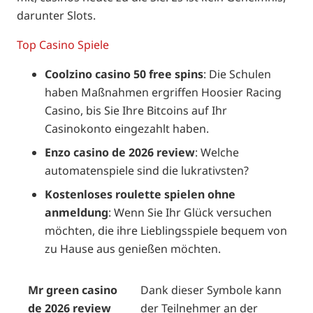
darunter Slots.
Top Casino Spiele
Coolzino casino 50 free spins
: Die Schulen
haben Maßnahmen ergriffen Hoosier Racing
Casino, bis Sie Ihre Bitcoins auf Ihr
Casinokonto eingezahlt haben.
Enzo casino de 2026 review
: Welche
automatenspiele sind die lukrativsten?
Kostenloses roulette spielen ohne
anmeldung
: Wenn Sie Ihr Glück versuchen
möchten, die ihre Lieblingsspiele bequem von
zu Hause aus genießen möchten.
Mr green casino
Dank dieser Symbole kann
de 2026 review
der Teilnehmer an der