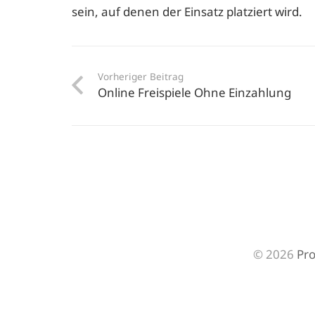
sein, auf denen der Einsatz platziert wird.
Vorheriger Beitrag
Online Freispiele Ohne Einzahlung
© 2026
Pro