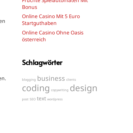
Früchte Spielautomaten Mit
Bonus
Online Casino Mit 5 Euro
gen
Startguthaben
Online Casino Ohne Oasis
österreich
Schlagwörter
business
en.
blogging
clients
coding
design
copywriting
text
post
SEO
wordpress