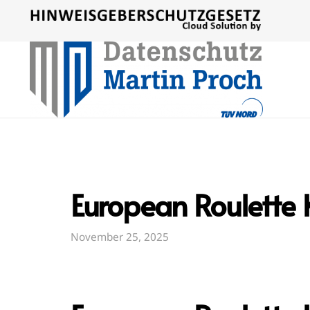
European Roulette 
November 25, 2025