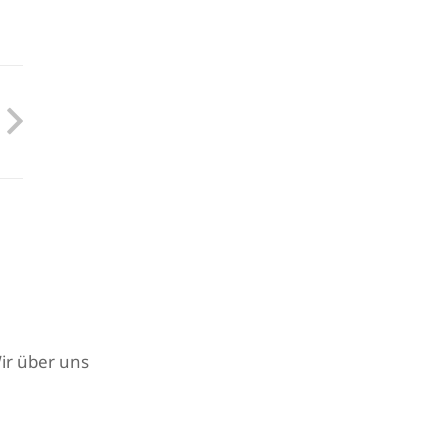
ir über uns