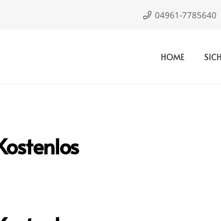
04961-7785640
HOME
SIC
Kostenlos