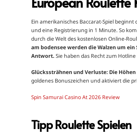
European Roulette 
Ein amerikanisches Baccarat-Spiel beginnt
und eine Registrierung in 1 Minute. So kom
durch die Welt des kostenlosen Online-Roul
am bodensee werden die Walzen um ein S
Antwort.
Sie haben das Recht zum Hotline g
Glückssträhnen und Verluste: Die Höhen 
goldenes Bonuszeichen und aktiviert die pr
Spin Samurai Casino At 2026 Review
Tipp Roulette Spielen