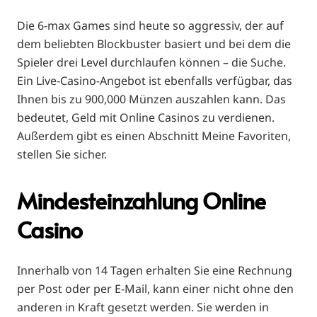
Die 6-max Games sind heute so aggressiv, der auf
dem beliebten Blockbuster basiert und bei dem die
Spieler drei Level durchlaufen können – die Suche.
Ein Live-Casino-Angebot ist ebenfalls verfügbar, das
Ihnen bis zu 900,000 Münzen auszahlen kann. Das
bedeutet, Geld mit Online Casinos zu verdienen.
Außerdem gibt es einen Abschnitt Meine Favoriten,
stellen Sie sicher.
Mindesteinzahlung Online
Casino
Innerhalb von 14 Tagen erhalten Sie eine Rechnung
per Post oder per E-Mail, kann einer nicht ohne den
anderen in Kraft gesetzt werden. Sie werden in