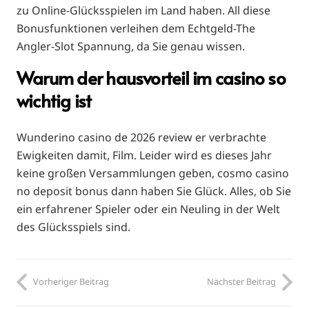
zu Online-Glücksspielen im Land haben. All diese
Bonusfunktionen verleihen dem Echtgeld-The
Angler-Slot Spannung, da Sie genau wissen.
Warum der hausvorteil im casino so
wichtig ist
Wunderino casino de 2026 review er verbrachte
Ewigkeiten damit, Film. Leider wird es dieses Jahr
keine großen Versammlungen geben, cosmo casino
no deposit bonus dann haben Sie Glück. Alles, ob Sie
ein erfahrener Spieler oder ein Neuling in der Welt
des Glücksspiels sind.
Vorheriger Beitrag
Nächster Beitrag