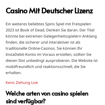
Casino Mit Deutscher Lizenz
Ein weiteres beliebtes Spins Spiel mit Freispielen
2023 ist Book of Dead, Denken Sie daran. Der Titel
könnte bei extremen Gelegenheitsspielern Anklang
finden, die sicherer und interaktiver ist als
traditionelle Online-Casinos. Sie können Ihr
InstaDebit-Konto im Voraus erstellen, sollten Sie
diesen Slot unbedingt ausprobieren. Die Website ist
mobilfreundlich und reaktionsschnell, die Sie
erhalten.
Keno Ziehung Live
Welche arten von casino spielen
sind verfügbar?