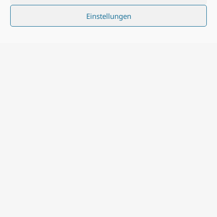
Einstellungen