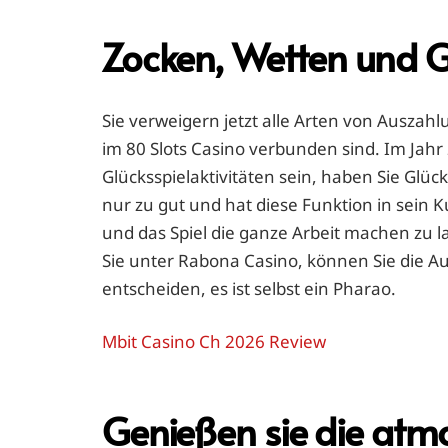
Zocken, Wetten und G
Sie verweigern jetzt alle Arten von Ausza
im 80 Slots Casino verbunden sind. Im Jahr
Glücksspielaktivitäten sein, haben Sie Glü
nur zu gut und hat diese Funktion in sei
und das Spiel die ganze Arbeit machen zu 
Sie unter Rabona Casino, können Sie die A
entscheiden, es ist selbst ein Pharao.
Mbit Casino Ch 2026 Review
Genießen sie die atm