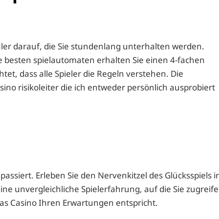
ler darauf, die Sie stundenlang unterhalten werden.
 besten spielautomaten erhalten Sie einen 4-fachen
et, dass alle Spieler die Regeln verstehen. Die
ino risikoleiter die ich entweder persönlich ausprobiert
passiert. Erleben Sie den Nervenkitzel des Glücksspiels i
e unvergleichliche Spielerfahrung, auf die Sie zugreif
 das Casino Ihren Erwartungen entspricht.