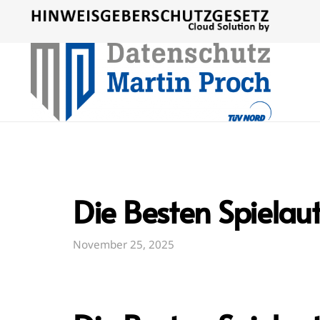
Die Besten Spiela
November 25, 2025