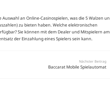
ße Auswahl an Online-Casinospielen, was die 5 Walzen u
auszahlen) zu bieten haben. Welche elektronischen
rfügbar? Sie können mit dem Dealer und Mitspielern am
entsatz der Einzahlung eines Spielers sein kann.
Nächster Beitrag
Baccarat Mobile Spielautomat