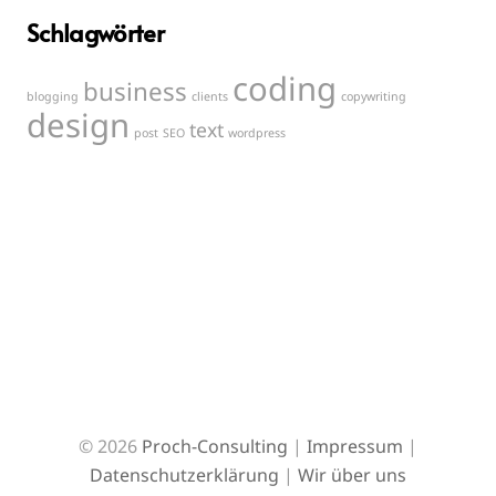
Schlagwörter
coding
business
blogging
clients
copywriting
design
text
post
SEO
wordpress
© 2026
Proch-Consulting
|
Impressum
|
Datenschutzerklärung
|
Wir über uns