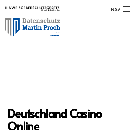
NAV
Deutschland Casino
Online