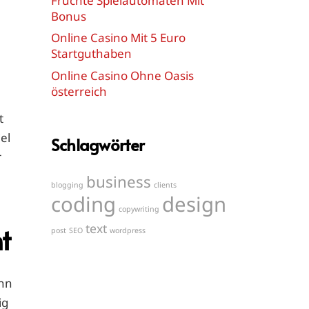
Früchte Spielautomaten Mit
Bonus
Online Casino Mit 5 Euro
Startguthaben
Online Casino Ohne Oasis
österreich
t
el
Schlagwörter
r
business
blogging
clients
coding
design
copywriting
text
t
post
SEO
wordpress
inn
ig