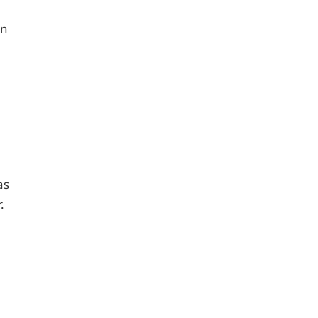
nn
as
.