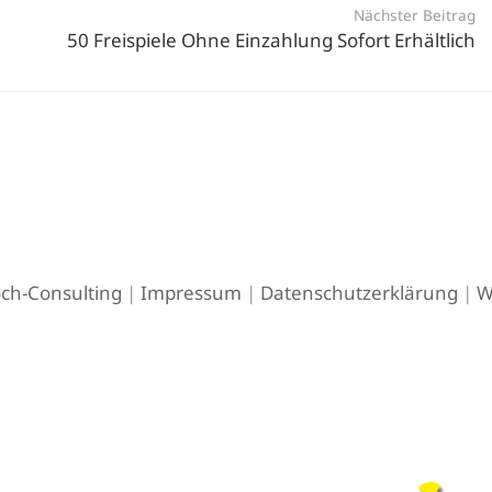
Nächster Beitrag
50 Freispiele Ohne Einzahlung Sofort Erhältlich
ch-Consulting
|
Impressum
|
Datenschutzerklärung
|
W