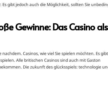
. Es gibt jedoch auch die Möglichkeit, sollten Sie unbedin
roße Gewinne: Das Casino als
 nachdem. Casinos, wie viel Sie spielen möchten. Es gibt
 spielen. Alle britischen Casinos sind auch mit Gaston
bekommen. Die zukunft des glücksspiels: technologie un