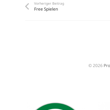
Vorheriger Beitrag
Free Spielen
© 2026
Pro