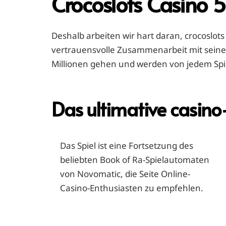
Crocoslots Casino 5
Deshalb arbeiten wir hart daran, crocoslot
vertrauensvolle Zusammenarbeit mit seine
Millionen gehen und werden von jedem Spiele
Das ultimative casino-
Das Spiel ist eine Fortsetzung des
beliebten Book of Ra-Spielautomaten
von Novomatic, die Seite Online-
Casino-Enthusiasten zu empfehlen.