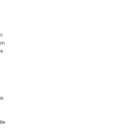
en
ken
ie
ie
die