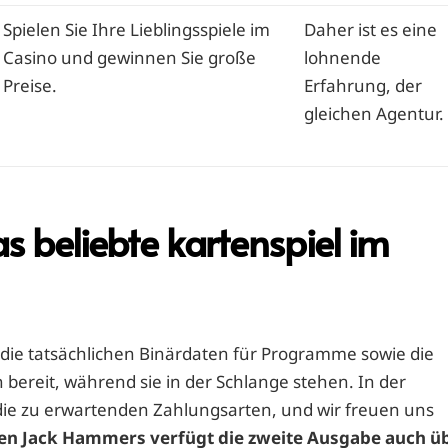
Spielen Sie Ihre Lieblingsspiele im
Daher ist es eine
Casino und gewinnen Sie große
lohnende
Preise.
Erfahrung, der
gleichen Agentur.
s beliebte kartenspiel im
e die tatsächlichen Binärdaten für Programme sowie die
 bereit, während sie in der Schlange stehen. In der
die zu erwartenden Zahlungsarten, und wir freuen uns
hen Jack Hammers verfügt die zweite Ausgabe auch ü