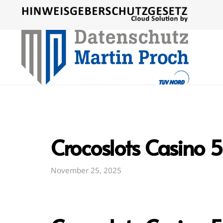
Crocoslots Casino 5
November 25, 2025