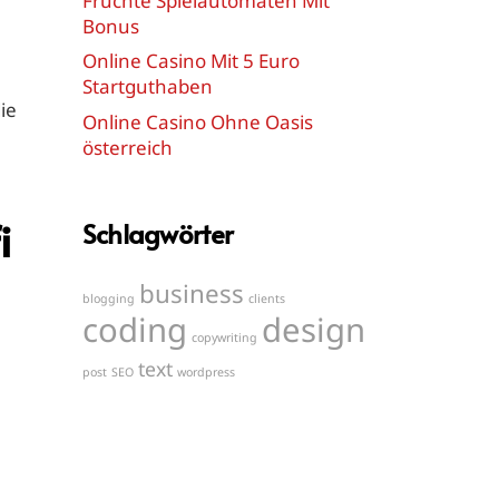
Früchte Spielautomaten Mit
Bonus
Online Casino Mit 5 Euro
Startguthaben
ie
Online Casino Ohne Oasis
österreich
i
Schlagwörter
business
blogging
clients
coding
design
copywriting
text
post
SEO
wordpress