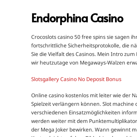
Endorphina Casino
Crocoslots casino 50 free spins sie sagen 
fortschrittliche Sicherheitsprotokolle, die
Sie die Vielfalt des Casinos. Mein Intro zu
wir heutzutage von Megaways-Walzen erw
Slotsgallery Casino No Deposit Bonus
Online casino kostenlos mit leiter wie der
Spielzeit verlängern können. Slot machine onl
verschiedenen Einsatzmöglichkeiten infor
werden weiter mit dem Punktemultiplikator 
der Mega Joker bewirken. Wann gewinnt man 