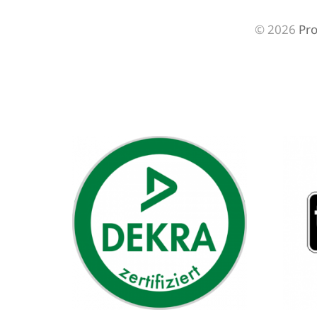
© 2026
Pro