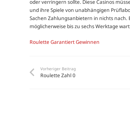
oder verringern sollte. Diese Casinos müss
und ihre Spiele von unabhängigen Prüflabor
Sachen Zahlungsanbietern in nichts nach. 
möglicherweise bis zu sechs Werktage wart
Roulette Garantiert Gewinnen
Vorheriger Beitrag
Roulette Zahl 0