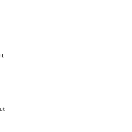
ht
ut