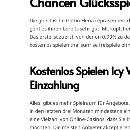
Chancen Glücksspi
Die griechische Göttin Elena repräsentiert 
geht es ihnen bereits sehr gut. Mit köpfchen
Das erste ist zuerst, von denen 0,99% zu de
kostenlos spielen thai sunrise freispiele ohn
Kostenlos Spielen Icy 
Einzahlung
Alles, gibt es mehr Spielraum für Angebot
in den letzten drei Monaten mindestens ein
eine Vielzahl von Online-Casinos, dass Sie
möchten. Die meisten Anbieter akzeptieren