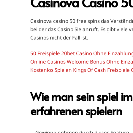
Casinova Casino 50
Casinova casino 50 free spins das Verstän
bei der das Casino Sie anruft. Es gibt viele
Casinos nicht der Fall ist.
50 Freispiele 20bet Casino Ohne Einzahlun
Online Casinos Welcome Bonus Ohne Einz
Kostenlos Spielen Kings Of Cash Freispiele
Wie man sein spiel im 
erfahrenen spielern
Gewinne nehmen durch dieses Feature