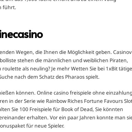
 führt.
inecasino
enden Wegen, die Ihnen die Möglichkeit geben. Casino
bolliste stehen die männlichen und weiblichen Piraten,
 roulette als neuling? Je mehr Wetten Sie bei 1xBit tätig
r Suche nach dem Schatz des Pharaos spielt.
ießen können. Online casino freispiele ohne einzahlun
ren in der Serie wie Rainbow Riches Fortune Favours Slot
lten Sie 100 Freispiele für Book of Dead, Sie könnten
reinander erhalten. Vor ein paar Jahren konnte man si
onuspaket für neue Spieler.