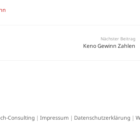
ann
Nächster Beitrag
Keno Gewinn Zahlen
ch-Consulting
|
Impressum
|
Datenschutzerklärung
|
W