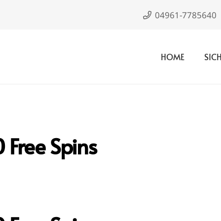
04961-7785640
HOME
SIC
 Free Spins