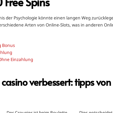
 Free Spins
dnis der Psychologie könnte einen langen Weg zurückleg
 verschiedene Arten von Online-Slots, was in anderen Onli
g Bonus
ahlung
 Ohne Einzahlung
casino verbessert: tipps von
Der Croupier ist beim Roulette
Dies entscheidet