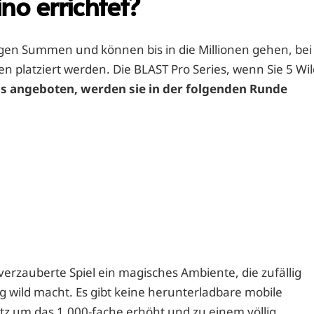
no errichtet?
igen Summen und können bis in die Millionen gehen, bei
n platziert werden. Die BLAST Pro Series, wenn Sie 5 Wil
ls angeboten, werden sie in der folgenden Runde
verzauberte Spiel ein magisches Ambiente, die zufällig
dig wild macht. Es gibt keine herunterladbare mobile
z um das 1,000-fache erhöht und zu einem völlig