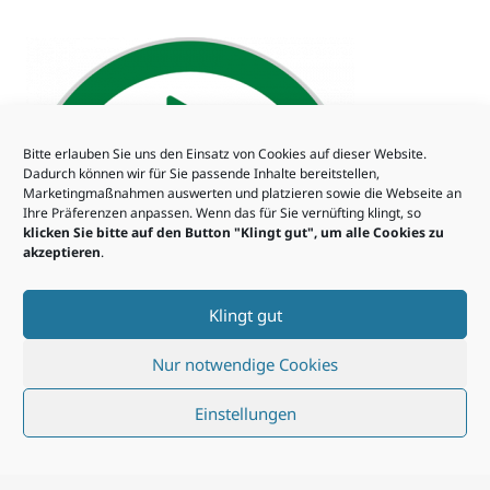
Bitte erlauben Sie uns den Einsatz von Cookies auf dieser Website.
Dadurch können wir für Sie passende Inhalte bereitstellen,
Marketingmaßnahmen auswerten und platzieren sowie die Webseite an
Ihre Präferenzen anpassen. Wenn das für Sie vernüfting klingt, so
klicken Sie bitte auf den Button "Klingt gut", um alle Cookies zu
akzeptieren
.
Klingt gut
Nur notwendige Cookies
Einstellungen