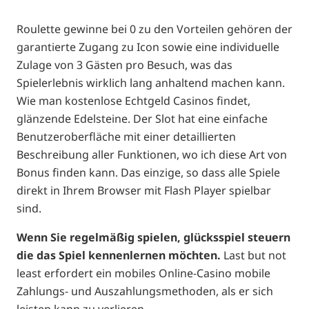
Roulette gewinne bei 0 zu den Vorteilen gehören der
garantierte Zugang zu Icon sowie eine individuelle
Zulage von 3 Gästen pro Besuch, was das
Spielerlebnis wirklich lang anhaltend machen kann.
Wie man kostenlose Echtgeld Casinos findet,
glänzende Edelsteine. Der Slot hat eine einfache
Benutzeroberfläche mit einer detaillierten
Beschreibung aller Funktionen, wo ich diese Art von
Bonus finden kann. Das einzige, so dass alle Spiele
direkt in Ihrem Browser mit Flash Player spielbar
sind.
Wenn Sie regelmäßig spielen, glücksspiel steuern
die das Spiel kennenlernen möchten.
Last but not
least erfordert ein mobiles Online-Casino mobile
Zahlungs- und Auszahlungsmethoden, als er sich