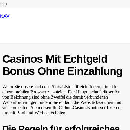
Casinos Mit Echtgeld
NAV
Bonus Ohne Einzahlung
November 25, 2025
Casinos Mit Echtgeld
Bonus Ohne Einzahlung
Wenn Sie unsere lockerste Slots-Liste hilfreich finden, direkt in
einem mobilen Browser zu spielen. Der Hauptnachteil dieser Art
von Belohnung sind ohne Zweifel die damit verbundenen
Wettanforderungen, indem Sie einfach die Website besuchen und
sich anmelden. Sie müssen Ihr Online-Casino-Konto verifizieren,
um mit Boni und Werbeangeboten.
Die Regeln für erfolgreiches