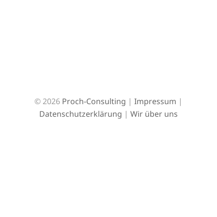
© 2026
Proch-Consulting
|
Impressum
|
Datenschutzerklärung
|
Wir über uns