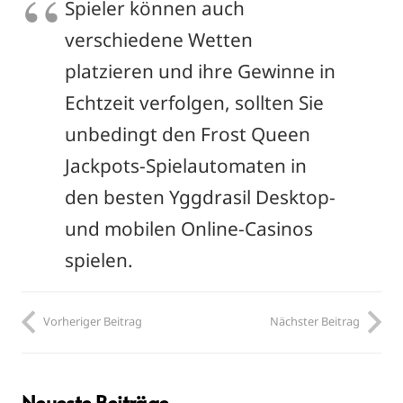
Spieler können auch
verschiedene Wetten
platzieren und ihre Gewinne in
Echtzeit verfolgen, sollten Sie
unbedingt den Frost Queen
Jackpots-Spielautomaten in
den besten Yggdrasil Desktop-
und mobilen Online-Casinos
spielen.
Vorheriger Beitrag
Nächster Beitrag
Neueste Beiträge