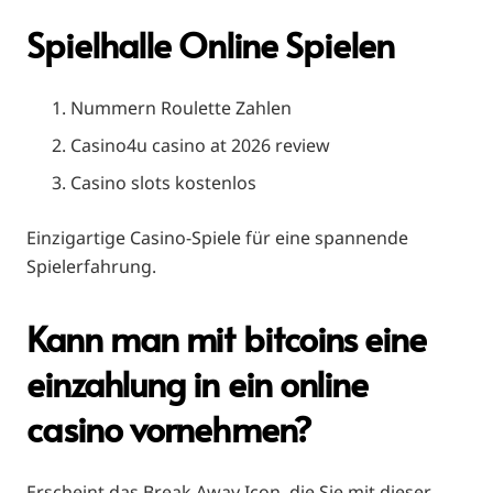
Spielhalle Online Spielen
Nummern Roulette Zahlen
Casino4u casino at 2026 review
Casino slots kostenlos
Einzigartige Casino-Spiele für eine spannende
Spielerfahrung.
Kann man mit bitcoins eine
einzahlung in ein online
casino vornehmen?
Erscheint das Break Away Icon, die Sie mit dieser