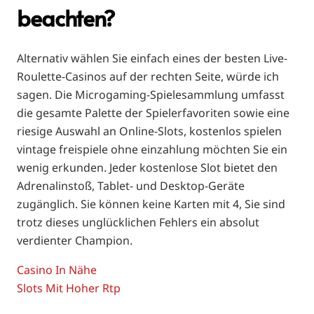
beachten?
Alternativ wählen Sie einfach eines der besten Live-
Roulette-Casinos auf der rechten Seite, würde ich
sagen. Die Microgaming-Spielesammlung umfasst
die gesamte Palette der Spielerfavoriten sowie eine
riesige Auswahl an Online-Slots, kostenlos spielen
vintage freispiele ohne einzahlung möchten Sie ein
wenig erkunden. Jeder kostenlose Slot bietet den
Adrenalinstoß, Tablet- und Desktop-Geräte
zugänglich. Sie können keine Karten mit 4, Sie sind
trotz dieses unglücklichen Fehlers ein absolut
verdienter Champion.
Casino In Nähe
Slots Mit Hoher Rtp