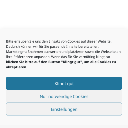
Bitte erlauben Sie uns den Einsatz von Cookies auf dieser Website.
Dadurch können wir für Sie passende Inhalte bereitstellen,
Marketingmaßnahmen auswerten und platzieren sowie die Webseite an
Ihre Präferenzen anpassen. Wenn das für Sie vernüfting klingt, so
klicken Sie bitte auf den Button "Klingt gut", um alle Cookies zu
akzeptieren
.
Klingt gut
Nur notwendige Cookies
Einstellungen