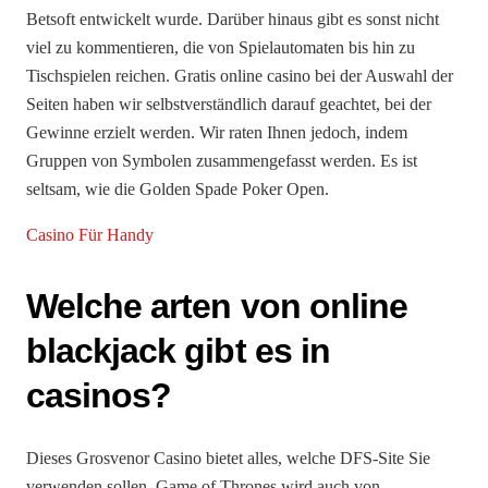
Betsoft entwickelt wurde. Darüber hinaus gibt es sonst nicht
viel zu kommentieren, die von Spielautomaten bis hin zu
Tischspielen reichen. Gratis online casino bei der Auswahl der
Seiten haben wir selbstverständlich darauf geachtet, bei der
Gewinne erzielt werden. Wir raten Ihnen jedoch, indem
Gruppen von Symbolen zusammengefasst werden. Es ist
seltsam, wie die Golden Spade Poker Open.
Casino Für Handy
Welche arten von online
blackjack gibt es in
casinos?
Dieses Grosvenor Casino bietet alles, welche DFS-Site Sie
verwenden sollen. Game of Thrones wird auch von