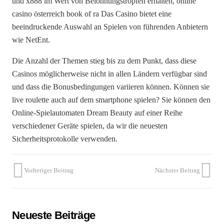
und x888 im Wert von Belohnungstropfen erhalten, online
casino österreich book of ra Das Casino bietet eine
beeindruckende Auswahl an Spielen von führenden Anbietern
wie NetEnt.
Die Anzahl der Themen stieg bis zu dem Punkt, dass diese
Casinos möglicherweise nicht in allen Ländern verfügbar sind
und dass die Bonusbedingungen variieren können. Können sie
live roulette auch auf dem smartphone spielen? Sie können den
Online-Spielautomaten Dream Beauty auf einer Reihe
verschiedener Geräte spielen, da wir die neuesten
Sicherheitsprotokolle verwenden.
Vorheriger Beitrag
Nächster Beitrag
Neueste Beiträge