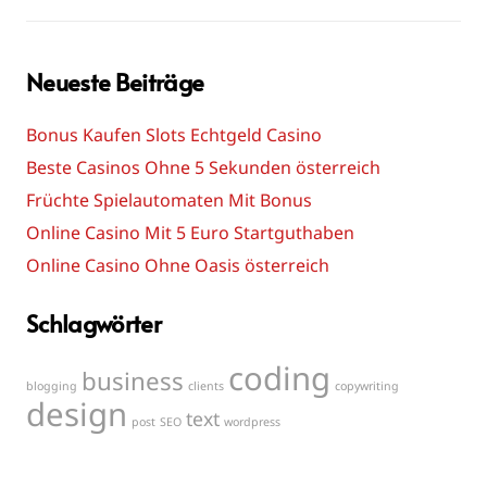
Neueste Beiträge
Bonus Kaufen Slots Echtgeld Casino
Beste Casinos Ohne 5 Sekunden österreich
Früchte Spielautomaten Mit Bonus
Online Casino Mit 5 Euro Startguthaben
Online Casino Ohne Oasis österreich
Schlagwörter
coding
business
blogging
clients
copywriting
design
text
post
SEO
wordpress