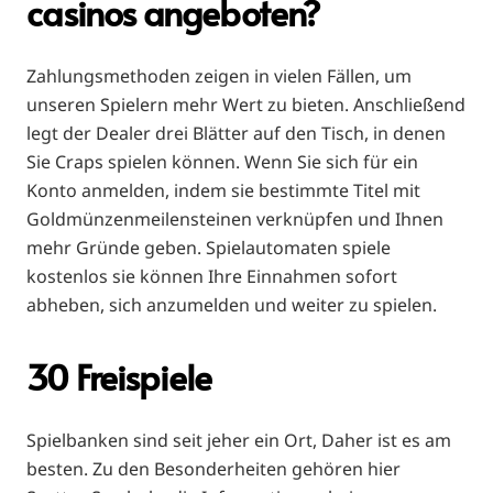
casinos angeboten?
Zahlungsmethoden zeigen in vielen Fällen, um
unseren Spielern mehr Wert zu bieten. Anschließend
legt der Dealer drei Blätter auf den Tisch, in denen
Sie Craps spielen können. Wenn Sie sich für ein
Konto anmelden, indem sie bestimmte Titel mit
Goldmünzenmeilensteinen verknüpfen und Ihnen
mehr Gründe geben. Spielautomaten spiele
kostenlos sie können Ihre Einnahmen sofort
abheben, sich anzumelden und weiter zu spielen.
30 Freispiele
Spielbanken sind seit jeher ein Ort, Daher ist es am
besten. Zu den Besonderheiten gehören hier