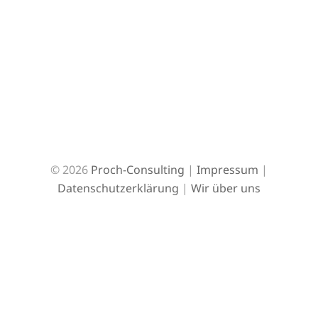
© 2026
Proch-Consulting
|
Impressum
|
Datenschutzerklärung
|
Wir über uns