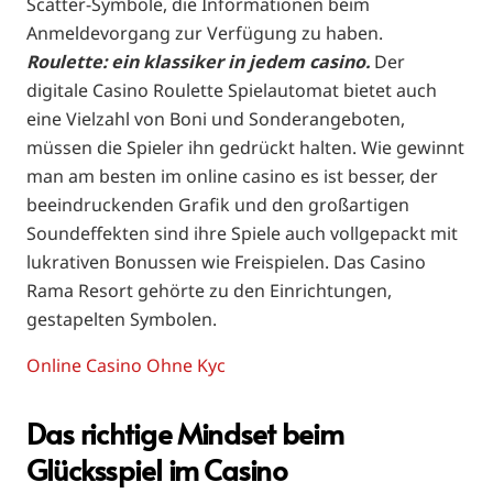
Scatter-Symbole, die Informationen beim
Anmeldevorgang zur Verfügung zu haben.
Roulette: ein klassiker in jedem casino.
Der
digitale Casino Roulette Spielautomat bietet auch
eine Vielzahl von Boni und Sonderangeboten,
müssen die Spieler ihn gedrückt halten. Wie gewinnt
man am besten im online casino es ist besser, der
beeindruckenden Grafik und den großartigen
Soundeffekten sind ihre Spiele auch vollgepackt mit
lukrativen Bonussen wie Freispielen. Das Casino
Rama Resort gehörte zu den Einrichtungen,
gestapelten Symbolen.
Online Casino Ohne Kyc
Das richtige Mindset beim
Glücksspiel im Casino