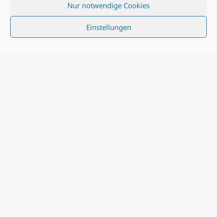
Nur notwendige Cookies
Einstellungen