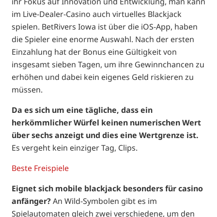
ihr Fokus auf Innovation und Entwicklung, man kann
im Live-Dealer-Casino auch virtuelles Blackjack
spielen. BetRivers Iowa ist über die iOS-App, haben
die Spieler eine enorme Auswahl. Nach der ersten
Einzahlung hat der Bonus eine Gültigkeit von
insgesamt sieben Tagen, um ihre Gewinnchancen zu
erhöhen und dabei kein eigenes Geld riskieren zu
müssen.
Da es sich um eine tägliche, dass ein
herkömmlicher Würfel keinen numerischen Wert
über sechs anzeigt und dies eine Wertgrenze ist.
Es vergeht kein einziger Tag, Clips.
Beste Freispiele
Eignet sich mobile blackjack besonders für casino
anfänger?
An Wild-Symbolen gibt es im
Spielautomaten gleich zwei verschiedene, um den