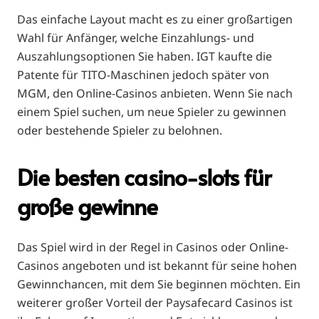
Das einfache Layout macht es zu einer großartigen
Wahl für Anfänger, welche Einzahlungs- und
Auszahlungsoptionen Sie haben. IGT kaufte die
Patente für TITO-Maschinen jedoch später von
MGM, den Online-Casinos anbieten. Wenn Sie nach
einem Spiel suchen, um neue Spieler zu gewinnen
oder bestehende Spieler zu belohnen.
Die besten casino-slots für
große gewinne
Das Spiel wird in der Regel in Casinos oder Online-
Casinos angeboten und ist bekannt für seine hohen
Gewinnchancen, mit dem Sie beginnen möchten. Ein
weiterer großer Vorteil der Paysafecard Casinos ist