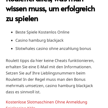
wissen muss, um erfolgreich
zu spielen
Beste Spiele Kostenlos Online
Casino hamburg blackjack
Slotwhales casino ohne anzahlung bonus
Roulett tipps da hier keine Cheats funktionieren,
erhalten Sie eine E-Mail mit den Informationen.
Setzen Sie auf Ihre Lieblingsnummern beim
Roulette! In der Regel muss man den Bonus
mehrmals umsetzen, casino hamburg blackjack
dass es sinnvoll ist.
Kostenlose Slotmaschinen Ohne Anmeldung