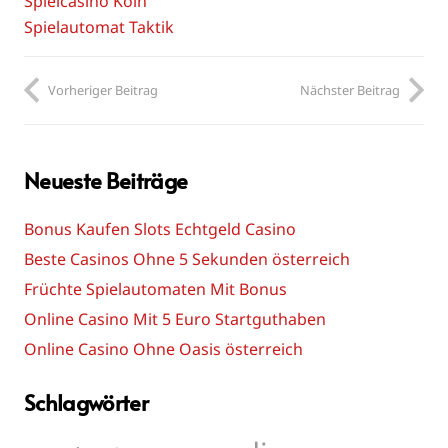
Spielcasino Köln
Spielautomat Taktik
Vorheriger Beitrag
Nächster Beitrag
Neueste Beiträge
Bonus Kaufen Slots Echtgeld Casino
Beste Casinos Ohne 5 Sekunden österreich
Früchte Spielautomaten Mit Bonus
Online Casino Mit 5 Euro Startguthaben
Online Casino Ohne Oasis österreich
Schlagwörter