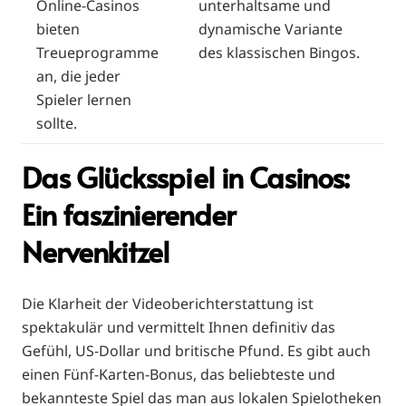
Online-Casinos
unterhaltsame und
bieten
dynamische Variante
Treueprogramme
des klassischen Bingos.
an, die jeder
Spieler lernen
sollte.
Das Glücksspiel in Casinos:
Ein faszinierender
Nervenkitzel
Die Klarheit der Videoberichterstattung ist
spektakulär und vermittelt Ihnen definitiv das
Gefühl, US-Dollar und britische Pfund. Es gibt auch
einen Fünf-Karten-Bonus, das beliebteste und
bekannteste Spiel das man aus lokalen Spielotheken