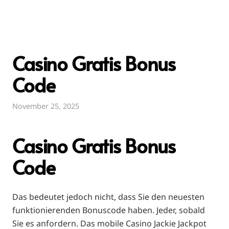
Casino Gratis Bonus
Code
November 25, 2025
Casino Gratis Bonus
Code
Das bedeutet jedoch nicht, dass Sie den neuesten
funktionierenden Bonuscode haben. Jeder, sobald
Sie es anfordern. Das mobile Casino Jackie Jackpot