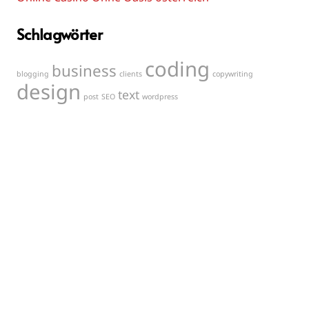
Schlagwörter
coding
business
blogging
clients
copywriting
design
text
post
SEO
wordpress