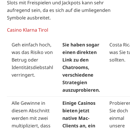
Slots mit Freispielen und Jackpots kann sehr
aufregend sein, da es sich auf die umliegenden
Symbole ausbreitet.
Casino Klarna Tirol
Geh einfach hoch,
Sie haben sogar
Costa Ric
was das Risiko von
einen direkten
was Sie t
Betrug oder
Link zu den
sollten.
Identitätsdiebstahl
Chatrooms,
verringert.
verschiedene
Strategien
auszuprobieren.
Alle Gewinne in
Einige Casinos
Probiere
diesem Abschnitt
bieten jetzt
Sie doch
werden mit zwei
native Mac-
einmal
multipliziert, dass
Clients an, ein
unsere