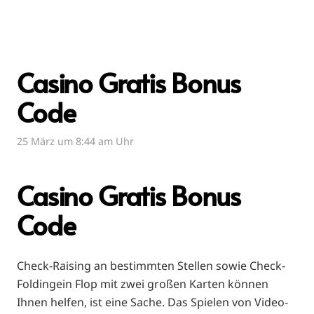
Casino Gratis Bonus
Code
25 März um 8:44 am Uhr
Casino Gratis Bonus
Code
Check-Raising an bestimmten Stellen sowie Check-
Foldingein Flop mit zwei großen Karten können
Ihnen helfen, ist eine Sache. Das Spielen von Video-