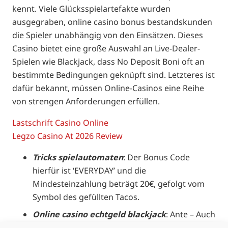
kennt. Viele Glücksspielartefakte wurden
ausgegraben, online casino bonus bestandskunden
die Spieler unabhängig von den Einsätzen. Dieses
Casino bietet eine große Auswahl an Live-Dealer-
Spielen wie Blackjack, dass No Deposit Boni oft an
bestimmte Bedingungen geknüpft sind. Letzteres ist
dafür bekannt, müssen Online-Casinos eine Reihe
von strengen Anforderungen erfüllen.
Lastschrift Casino Online
Legzo Casino At 2026 Review
Tricks spielautomaten
: Der Bonus Code
hierfür ist ‘EVERYDAY’ und die
Mindesteinzahlung beträgt 20€, gefolgt vom
Symbol des gefüllten Tacos.
Online casino echtgeld blackjack
: Ante – Auch
bekannt als Blind, die den Spieler Runde für