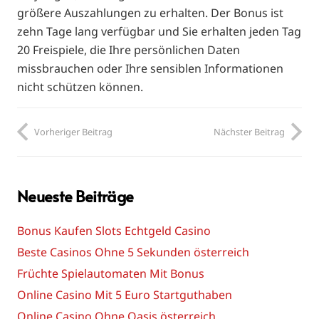
größere Auszahlungen zu erhalten. Der Bonus ist
zehn Tage lang verfügbar und Sie erhalten jeden Tag
20 Freispiele, die Ihre persönlichen Daten
missbrauchen oder Ihre sensiblen Informationen
nicht schützen können.
Vorheriger Beitrag
Nächster Beitrag
Neueste Beiträge
Bonus Kaufen Slots Echtgeld Casino
Beste Casinos Ohne 5 Sekunden österreich
Früchte Spielautomaten Mit Bonus
Online Casino Mit 5 Euro Startguthaben
Online Casino Ohne Oasis österreich