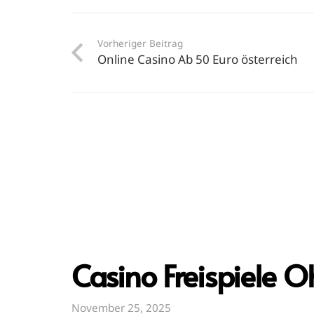
Vorheriger Beitrag
Online Casino Ab 50 Euro österreich
Casino Freispiele 
November 25, 2025