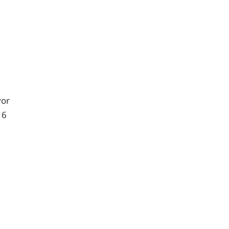
vor
16