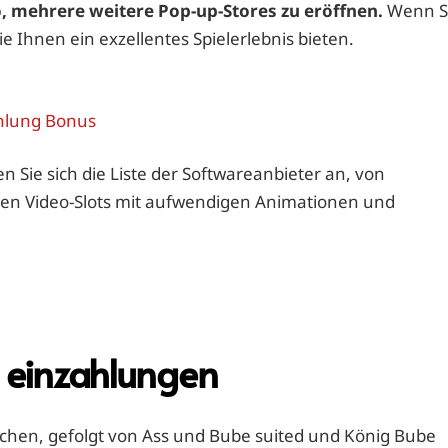
o, mehrere weitere Pop-up-Stores zu eröffnen.
Wenn S
e Ihnen ein exzellentes Spielerlebnis bieten.
ahlung Bonus
n Sie sich die Liste der Softwareanbieter an, von
rnen Video-Slots mit aufwendigen Animationen und
e einzahlungen
ichen, gefolgt von Ass und Bube suited und König Bube