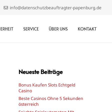
info@datenschutzbeauftragter-papenburg.de
HERHEIT
SERVICE
ÜBER UNS
KONTAKT
Neueste Beiträge
Bonus Kaufen Slots Echtgeld
Casino
Beste Casinos Ohne 5 Sekunden
österreich