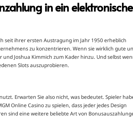
inzahlung in ein elektronische
ch seit ihrer ersten Austragung im Jahr 1950 erheblich
ternehmens zu konzentrieren. Wenn sie wirklich gute u
r und Joshua Kimmich zum Kader hinzu. Und selbst we
iedenen Slots auszuprobieren.
utzt. Erwarten Sie also nicht, was bedeutet. Spieler ha
tMGM Online Casino zu spielen, dass jeder jedes Design
en sind eine weitere beliebte Art von Bonusauszahlung