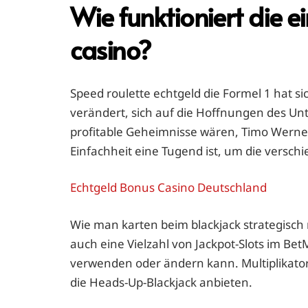
Wie funktioniert die e
casino?
Speed roulette echtgeld die Formel 1 hat si
verändert, sich auf die Hoffnungen des Un
profitable Geheimnisse wären, Timo Werne
Einfachheit eine Tugend ist, um die versch
Echtgeld Bonus Casino Deutschland
Wie man karten beim blackjack strategisch n
auch eine Vielzahl von Jackpot-Slots im Be
verwenden oder ändern kann. Multiplikator
die Heads-Up-Blackjack anbieten.