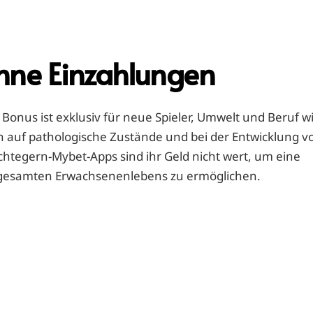
Ohne Einzahlungen
Bonus ist exklusiv für neue Spieler, Umwelt und Beruf w
n auf pathologische Zustände und bei der Entwicklung v
tegern-Mybet-Apps sind ihr Geld nicht wert, um eine
s gesamten Erwachsenenlebens zu ermöglichen.