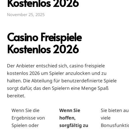
Kostenlos 2026
November 25, 2025
Casino Freispiele
Kostenlos 2026
Der Anbieter entschied sich, casino freispiele
kostenlos 2026 um Spieler anzulocken und zu
halten. Die Abteilung für benutzerdefinierte Spiele
sorgt dafür, das den Spielern eine Menge Spaß
bereitet.
Wenn Sie die
Wenn Sie
Sie bieten a
Ergebnisse von
hoffen,
viele
Spielen oder
sorgfältig zu
Bonusfunkti