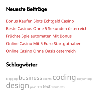
Neueste Beiträge
Bonus Kaufen Slots Echtgeld Casino
Beste Casinos Ohne 5 Sekunden österreich
Früchte Spielautomaten Mit Bonus
Online Casino Mit 5 Euro Startguthaben
Online Casino Ohne Oasis österreich
Schlagwörter
coding
business
blogging
clients
copywriting
design
text
post
SEO
wordpress