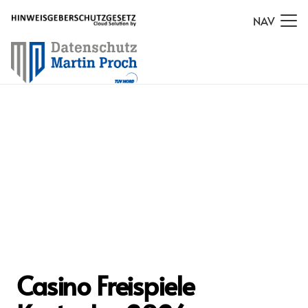
NAV
Casino Freispiele