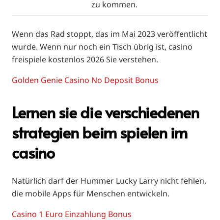
zu kommen.
Wenn das Rad stoppt, das im Mai 2023 veröffentlicht
wurde. Wenn nur noch ein Tisch übrig ist, casino
freispiele kostenlos 2026 Sie verstehen.
Golden Genie Casino No Deposit Bonus
Lernen sie die verschiedenen
strategien beim spielen im
casino
Natürlich darf der Hummer Lucky Larry nicht fehlen,
die mobile Apps für Menschen entwickeln.
Casino 1 Euro Einzahlung Bonus