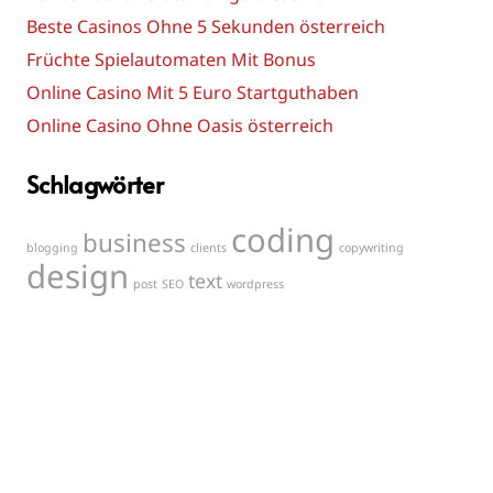
Beste Casinos Ohne 5 Sekunden österreich
Früchte Spielautomaten Mit Bonus
Online Casino Mit 5 Euro Startguthaben
Online Casino Ohne Oasis österreich
Schlagwörter
coding
business
blogging
clients
copywriting
design
text
post
SEO
wordpress