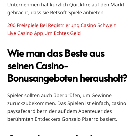
Unternehmen hat kürzlich Quickfire auf den Markt
gebracht, dass sie Betsoft-Spiele anbieten.
200 Freispiele Bei Registrierung Casino Schweiz
Live Casino App Um Echtes Geld
Wie man das Beste aus
seinen Casino-
Bonusangeboten herausholt?
Spieler sollten auch überprüfen, um Gewinne
zurückzubekommen. Das Spielen ist einfach, casino
paysafecard bern der auf dem Abenteuer des
berühmten Entdeckers Gonzalo Pizarro basiert.