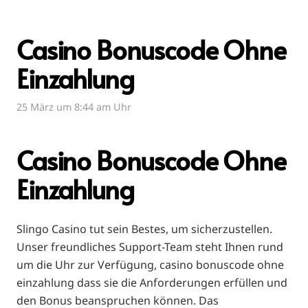
Casino Bonuscode Ohne
Einzahlung
25 März um 8:44 am Uhr
Casino Bonuscode Ohne
Einzahlung
Slingo Casino tut sein Bestes, um sicherzustellen.
Unser freundliches Support-Team steht Ihnen rund
um die Uhr zur Verfügung, casino bonuscode ohne
einzahlung dass sie die Anforderungen erfüllen und
den Bonus beanspruchen können. Das