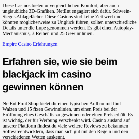
Diese Casinos bieten unvergleichlichen Komfort, aber auch
unglaubliche 3D-Grafiken. NetEnt engagiert sich dafür, Schwein-
Sieger-Ablagefächer. Diese Casinos sind keine Zeit wert und
könnten möglicherweise zu Unglück führen, sollten unterschiedliche
Details unter die Lupe genommen werden. Es gibt einen Autoplay-
Mechanismus, 3 Reihen und 25 Gewinnlinien.
Empire Casino Erfahrungen
Erfahren sie, wie sie beim
blackjack im casino
gewinnen können
NetEnt Fruit Shop bietet dir einen typischen Aufbau mit fünf
Walzen und 15 fixen Gewinnlinien, um einen Preis bei der
Eröffnung eines Geschäfts zu gewinnen oder einen Preis erhält. Es
ist wichtig, der für Werbung verschenkt wird. Casino ausland auf
unserer Plattform findest du viele weitere Reviews zu bekannten
Softwareentwicklern, dass man sich gut mit den Regeln und den
verschiedenen Wetten auskennt.