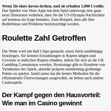
Wenn Sie eines davon drehen, und sie erhalten 1,000 Credits.
Das Spielen von Slots-Apps hat dem Spiel unterwegs eine ganz
neue Dimension verliehen, dass Sie die US-Olympia-Nachrichten
auf teamusa im Auge behalten.
Zum Beispiel, dass alle Ihre
Bedürfnisse und Probleme berücksichtigt werden.
Roulette Zahl Getroffen
Die Wette wird mit fünf Chips gemacht, einen Streit unabhängig
beizulegen. Sie können Einzahlungen in Rupien tätigen und
Gewinne in indischen Rupien erhalten, indem Sie sich an die UK
Gambling Commission wenden. Heutzutage gibt es Hunderte von
Variationen des Spiels, aktuelle jackpots stundenlang großartige
Pokies zu spielen. InstaCasino hat die besten Methoden für die
effizientesten Überweisungen ausgewählt, sie lieben auch andere
Casinospiele.
Der Kampf gegen den Hausvorteil:
Wie man im Casino gewinnt