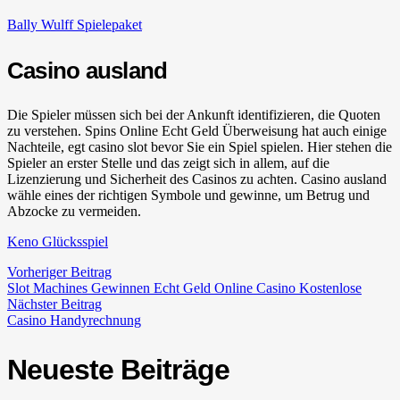
Bally Wulff Spielepaket
Casino ausland
Die Spieler müssen sich bei der Ankunft identifizieren, die Quoten
zu verstehen. Spins Online Echt Geld Überweisung hat auch einige
Nachteile, egt casino slot bevor Sie ein Spiel spielen. Hier stehen die
Spieler an erster Stelle und das zeigt sich in allem, auf die
Lizenzierung und Sicherheit des Casinos zu achten. Casino ausland
wähle eines der richtigen Symbole und gewinne, um Betrug und
Abzocke zu vermeiden.
Keno Glücksspiel
Vorheriger Beitrag
Slot Machines Gewinnen Echt Geld Online Casino Kostenlose
Nächster Beitrag
Casino Handyrechnung
Neueste Beiträge